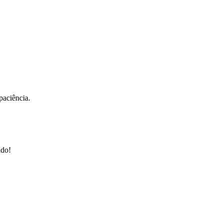
paciência.
ndo!