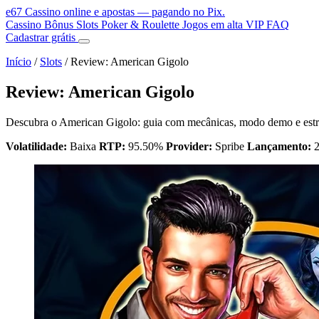
e67
Cassino online e apostas — pagando no Pix.
Cassino
Bônus
Slots
Poker & Roulette
Jogos em alta
VIP
FAQ
Cadastrar grátis
Início
/
Slots
/
Review: American Gigolo
Review: American Gigolo
Descubra o American Gigolo: guia com mecânicas, modo demo e estraté
Volatilidade:
Baixa
RTP:
95.50%
Provider:
Spribe
Lançamento:
2