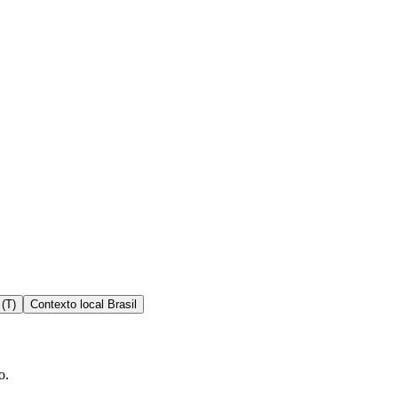
 (T)
Contexto local Brasil
o.