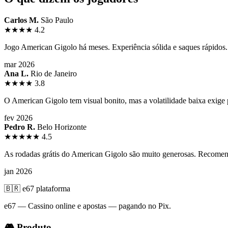
Carlos M.
São Paulo
★★★★
4.2
Jogo American Gigolo há meses. Experiência sólida e saques rápidos.
mar 2026
Ana L.
Rio de Janeiro
★★★★
3.8
O American Gigolo tem visual bonito, mas a volatilidade baixa exige 
fev 2026
Pedro R.
Belo Horizonte
★★★★★
4.5
As rodadas grátis do American Gigolo são muito generosas. Recome
jan 2026
🇧🇷 e67 plataforma
e67 — Cassino online e apostas — pagando no Pix.
🎮
Produto