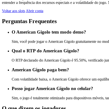
entender a frequência dos recursos especiais e a volatilidade do jogo
Voltar aos slots
Abrir conta
Perguntas Frequentes
O American Gigolo tem modo demo?
Sim, você pode jogar o American Gigolo gratuitamente no modo
Qual o RTP do American Gigolo?
O RTP declarado do American Gigolo é 95.50%, verificado jun
American Gigolo paga bem?
Com volatilidade baixa, o American Gigolo oferece um equilíbri
Posso jogar American Gigolo no celular?
Sim, o jogo é totalmente otimizado para dispositivos móveis, t
O que dizem os jogadores