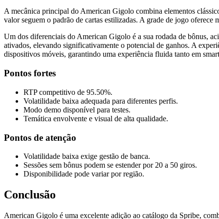
A mecânica principal do American Gigolo combina elementos clássico
valor seguem o padrão de cartas estilizadas. A grade de jogo oferece 
Um dos diferenciais do American Gigolo é a sua rodada de bônus, aci
ativados, elevando significativamente o potencial de ganhos. A experi
dispositivos móveis, garantindo uma experiência fluida tanto em smar
Pontos fortes
RTP competitivo de 95.50%.
Volatilidade baixa adequada para diferentes perfis.
Modo demo disponível para testes.
Temática envolvente e visual de alta qualidade.
Pontos de atenção
Volatilidade baixa exige gestão de banca.
Sessões sem bônus podem se estender por 20 a 50 giros.
Disponibilidade pode variar por região.
Conclusão
American Gigolo é uma excelente adição ao catálogo da Spribe, comb