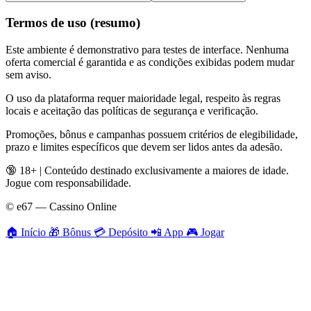
Termos de uso (resumo)
Este ambiente é demonstrativo para testes de interface. Nenhuma
oferta comercial é garantida e as condições exibidas podem mudar
sem aviso.
O uso da plataforma requer maioridade legal, respeito às regras
locais e aceitação das políticas de segurança e verificação.
Promoções, bônus e campanhas possuem critérios de elegibilidade,
prazo e limites específicos que devem ser lidos antes da adesão.
🔞 18+ | Conteúdo destinado exclusivamente a maiores de idade.
Jogue com responsabilidade.
© e67 — Cassino Online
🏠
Início
🎁
Bônus
💳
Depósito
📲
App
🎮
Jogar