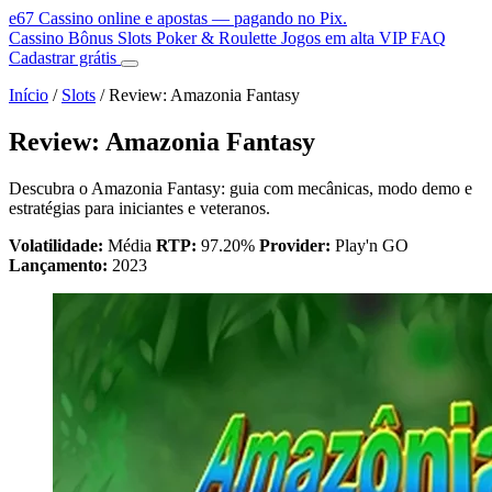
e67
Cassino online e apostas — pagando no Pix.
Cassino
Bônus
Slots
Poker & Roulette
Jogos em alta
VIP
FAQ
Cadastrar grátis
Início
/
Slots
/
Review: Amazonia Fantasy
Review: Amazonia Fantasy
Descubra o Amazonia Fantasy: guia com mecânicas, modo demo e
estratégias para iniciantes e veteranos.
Volatilidade:
Média
RTP:
97.20%
Provider:
Play'n GO
Lançamento:
2023