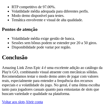
RTP competitivo de 97.00%.
Volatilidade média adequada para diferentes perfis.
Modo demo disponível para testes.
Temática envolvente e visual de alta qualidade.
Pontos de atenção
Volatilidade média exige gestão de banca.
Sessões sem bônus podem se estender por 20 a 50 giros.
Disponibilidade pode variar por região.
Conclusão
Amazing Link Zeus Epic 4 é uma excelente adição ao catálogo da
Play'n GO, combinando visual atraente com mecânicas sólidas.
Recomendamos testar o modo demo antes de jogar com valores
reais, especialmente para entender a frequência dos recursos
especiais e a volatilidade do jogo. No geral, é uma ótima escolha
tanto para jogadores casuais quanto para entusiastas de slots que
buscam variedade e qualidade na plataforma.
Voltar aos slots
Abrir conta