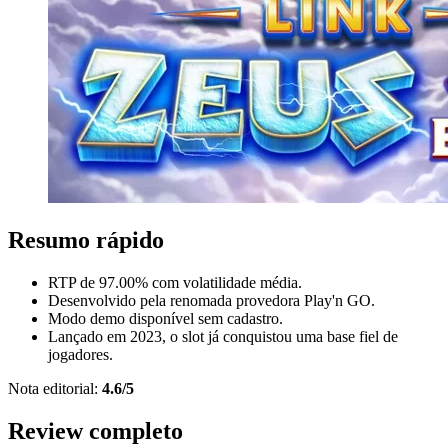
Resumo rápido
RTP de 97.00% com volatilidade média.
Desenvolvido pela renomada provedora Play'n GO.
Modo demo disponível sem cadastro.
Lançado em 2023, o slot já conquistou uma base fiel de
jogadores.
Nota editorial:
4.6/5
Review completo