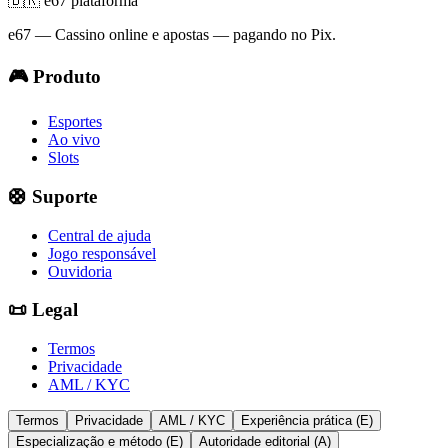
🇧🇷 e67 plataforma
e67 — Cassino online e apostas — pagando no Pix.
🎮
Produto
Esportes
Ao vivo
Slots
🛟
Suporte
Central de ajuda
Jogo responsável
Ouvidoria
📜
Legal
Termos
Privacidade
AML / KYC
Termos
Privacidade
AML / KYC
Experiência prática (E)
Especialização e método (E)
Autoridade editorial (A)