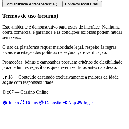
Confiabilidade e transparência (T)
Contexto local Brasil
Termos de uso (resumo)
Este ambiente é demonstrativo para testes de interface. Nenhuma
oferta comercial é garantida e as condições exibidas podem mudar
sem aviso.
O uso da plataforma requer maioridade legal, respeito às regras
locais e aceitação das políticas de segurança e verificação.
Promoções, bônus e campanhas possuem critérios de elegibilidade,
prazo e limites específicos que devem ser lidos antes da adesão.
🔞 18+ | Conteúdo destinado exclusivamente a maiores de idade.
Jogue com responsabilidade.
© e67 — Cassino Online
🏠
Início
🎁
Bônus
💳
Depósito
📲
App
🎮
Jogar