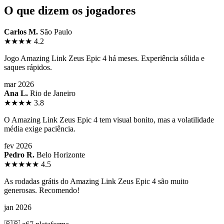
O que dizem os jogadores
Carlos M.
São Paulo
★★★★
4.2
Jogo Amazing Link Zeus Epic 4 há meses. Experiência sólida e
saques rápidos.
mar 2026
Ana L.
Rio de Janeiro
★★★★
3.8
O Amazing Link Zeus Epic 4 tem visual bonito, mas a volatilidade
média exige paciência.
fev 2026
Pedro R.
Belo Horizonte
★★★★★
4.5
As rodadas grátis do Amazing Link Zeus Epic 4 são muito
generosas. Recomendo!
jan 2026