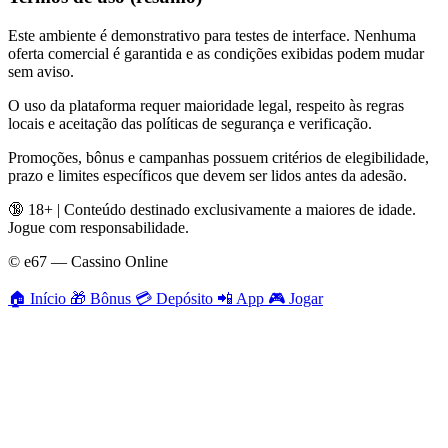
Este ambiente é demonstrativo para testes de interface. Nenhuma
oferta comercial é garantida e as condições exibidas podem mudar
sem aviso.
O uso da plataforma requer maioridade legal, respeito às regras
locais e aceitação das políticas de segurança e verificação.
Promoções, bônus e campanhas possuem critérios de elegibilidade,
prazo e limites específicos que devem ser lidos antes da adesão.
🔞 18+ | Conteúdo destinado exclusivamente a maiores de idade.
Jogue com responsabilidade.
© e67 — Cassino Online
🏠
Início
🎁
Bônus
💳
Depósito
📲
App
🎮
Jogar