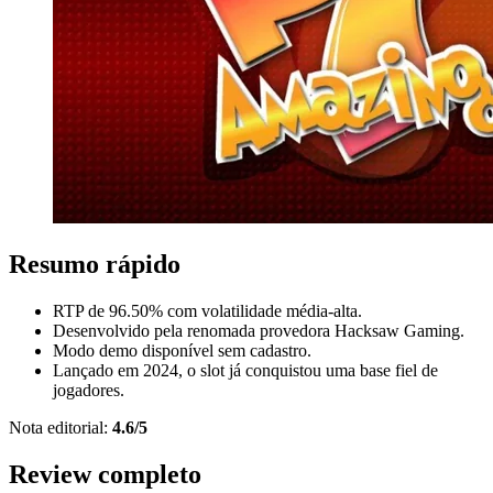
Resumo rápido
RTP de 96.50% com volatilidade média-alta.
Desenvolvido pela renomada provedora Hacksaw Gaming.
Modo demo disponível sem cadastro.
Lançado em 2024, o slot já conquistou uma base fiel de
jogadores.
Nota editorial:
4.6/5
Review completo