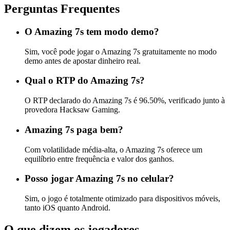
Perguntas Frequentes
O Amazing 7s tem modo demo?
Sim, você pode jogar o Amazing 7s gratuitamente no modo
demo antes de apostar dinheiro real.
Qual o RTP do Amazing 7s?
O RTP declarado do Amazing 7s é 96.50%, verificado junto à
provedora Hacksaw Gaming.
Amazing 7s paga bem?
Com volatilidade média-alta, o Amazing 7s oferece um
equilíbrio entre frequência e valor dos ganhos.
Posso jogar Amazing 7s no celular?
Sim, o jogo é totalmente otimizado para dispositivos móveis,
tanto iOS quanto Android.
O que dizem os jogadores