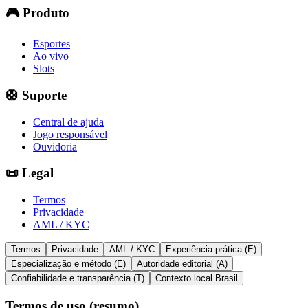
🎮
Produto
Esportes
Ao vivo
Slots
🛟
Suporte
Central de ajuda
Jogo responsável
Ouvidoria
📜
Legal
Termos
Privacidade
AML / KYC
Termos
Privacidade
AML / KYC
Experiência prática (E)
Especialização e método (E)
Autoridade editorial (A)
Confiabilidade e transparência (T)
Contexto local Brasil
Termos de uso (resumo)