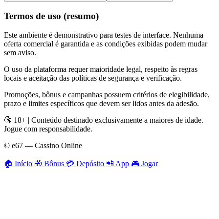
Termos de uso (resumo)
Este ambiente é demonstrativo para testes de interface. Nenhuma
oferta comercial é garantida e as condições exibidas podem mudar
sem aviso.
O uso da plataforma requer maioridade legal, respeito às regras
locais e aceitação das políticas de segurança e verificação.
Promoções, bônus e campanhas possuem critérios de elegibilidade,
prazo e limites específicos que devem ser lidos antes da adesão.
🔞 18+ | Conteúdo destinado exclusivamente a maiores de idade.
Jogue com responsabilidade.
© e67 — Cassino Online
🏠
Início
🎁
Bônus
💳
Depósito
📲
App
🎮
Jogar