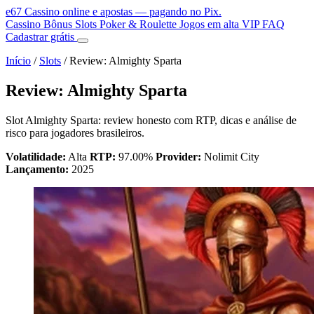
e67
Cassino online e apostas — pagando no Pix.
Cassino
Bônus
Slots
Poker & Roulette
Jogos em alta
VIP
FAQ
Cadastrar grátis
Início
/
Slots
/
Review: Almighty Sparta
Review: Almighty Sparta
Slot Almighty Sparta: review honesto com RTP, dicas e análise de
risco para jogadores brasileiros.
Volatilidade:
Alta
RTP:
97.00%
Provider:
Nolimit City
Lançamento:
2025