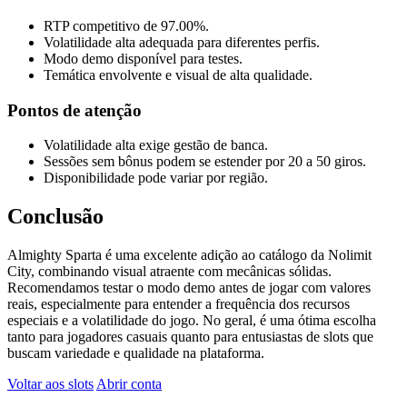
RTP competitivo de 97.00%.
Volatilidade alta adequada para diferentes perfis.
Modo demo disponível para testes.
Temática envolvente e visual de alta qualidade.
Pontos de atenção
Volatilidade alta exige gestão de banca.
Sessões sem bônus podem se estender por 20 a 50 giros.
Disponibilidade pode variar por região.
Conclusão
Almighty Sparta é uma excelente adição ao catálogo da Nolimit
City, combinando visual atraente com mecânicas sólidas.
Recomendamos testar o modo demo antes de jogar com valores
reais, especialmente para entender a frequência dos recursos
especiais e a volatilidade do jogo. No geral, é uma ótima escolha
tanto para jogadores casuais quanto para entusiastas de slots que
buscam variedade e qualidade na plataforma.
Voltar aos slots
Abrir conta