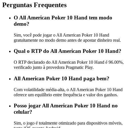
Perguntas Frequentes
O All American Poker 10 Hand tem modo
demo?
Sim, você pode jogar o All American Poker 10 Hand
gratuitamente no modo demo antes de apostar dinheiro real.
Qual o RTP do All American Poker 10 Hand?
O RTP declarado do All American Poker 10 Hand é 96.00%,
verificado junto à provedora Pragmatic Play.
All American Poker 10 Hand paga bem?
Com volatilidade média-alta, o All American Poker 10 Hand
oferece um equilíbrio entre frequência e valor dos ganhos.
Posso jogar All American Poker 10 Hand no
celular?
Sim, o jogo é totalmente otimizado para dispositivos móveis,