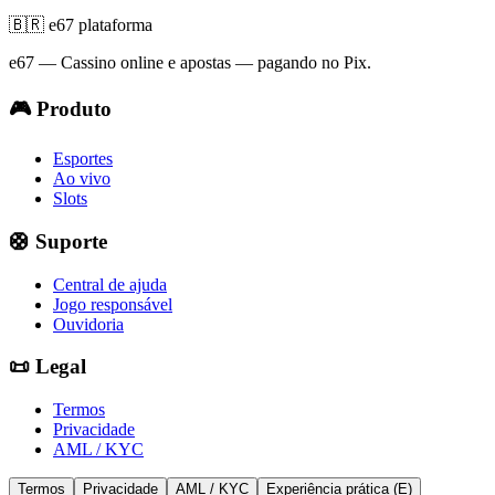
🇧🇷 e67 plataforma
e67 — Cassino online e apostas — pagando no Pix.
🎮
Produto
Esportes
Ao vivo
Slots
🛟
Suporte
Central de ajuda
Jogo responsável
Ouvidoria
📜
Legal
Termos
Privacidade
AML / KYC
Termos
Privacidade
AML / KYC
Experiência prática (E)