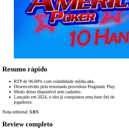
Resumo rápido
RTP de 96.00% com volatilidade média-alta.
Desenvolvido pela renomada provedora Pragmatic Play.
Modo demo disponível sem cadastro.
Lançado em 2024, o slot já conquistou uma base fiel de
jogadores.
Nota editorial:
3.9/5
Review completo