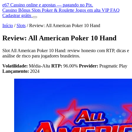
e67
Cassino online e apostas — pagando no Pix.
Cassino
Bônus
Slots
Poker & Roulette
Jogos em alta
VIP
FAQ
Cadastrar grátis
Início
/
Slots
/
Review: All American Poker 10 Hand
Review: All American Poker 10 Hand
Slot All American Poker 10 Hand: review honesto com RTP, dicas e
análise de risco para jogadores brasileiros.
Volatilidade:
Média-Alta
RTP:
96.00%
Provider:
Pragmatic Play
Lançamento:
2024