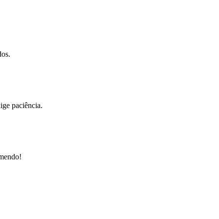
dos.
ige paciência.
omendo!