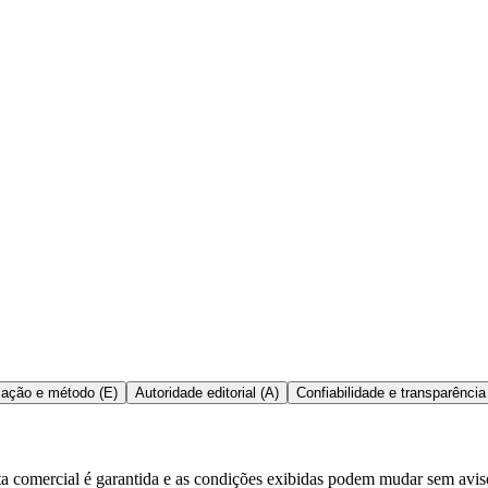
zação e método (E)
Autoridade editorial (A)
Confiabilidade e transparência
ta comercial é garantida e as condições exibidas podem mudar sem avis