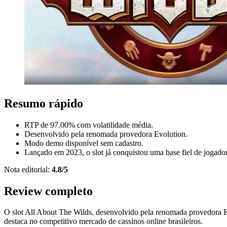
Resumo rápido
RTP de 97.00% com volatilidade média.
Desenvolvido pela renomada provedora Evolution.
Modo demo disponível sem cadastro.
Lançado em 2023, o slot já conquistou uma base fiel de jogador
Nota editorial:
4.8/5
Review completo
O slot All About The Wilds, desenvolvido pela renomada provedora Ev
destaca no competitivo mercado de cassinos online brasileiros.