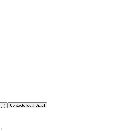
 (T)
Contexto local Brasil
o.