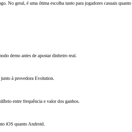
 jogo. No geral, é uma ótima escolha tanto para jogadores casuais quanto
odo demo antes de apostar dinheiro real.
junto à provedora Evolution.
íbrio entre frequência e valor dos ganhos.
anto iOS quanto Android.