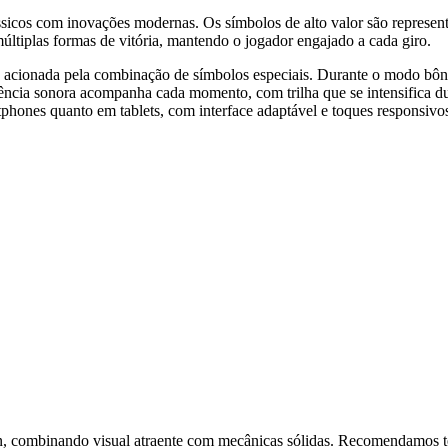
icos com inovações modernas. Os símbolos de alto valor são represent
múltiplas formas de vitória, mantendo o jogador engajado a cada giro.
 acionada pela combinação de símbolos especiais. Durante o modo bônus
ência sonora acompanha cada momento, com trilha que se intensifica dur
tphones quanto em tablets, com interface adaptável e toques responsivo
n, combinando visual atraente com mecânicas sólidas. Recomendamos te