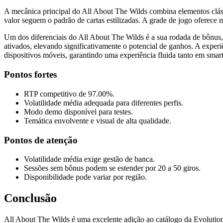
A mecânica principal do All About The Wilds combina elementos cláss
valor seguem o padrão de cartas estilizadas. A grade de jogo oferece 
Um dos diferenciais do All About The Wilds é a sua rodada de bônus,
ativados, elevando significativamente o potencial de ganhos. A experi
dispositivos móveis, garantindo uma experiência fluida tanto em smar
Pontos fortes
RTP competitivo de 97.00%.
Volatilidade média adequada para diferentes perfis.
Modo demo disponível para testes.
Temática envolvente e visual de alta qualidade.
Pontos de atenção
Volatilidade média exige gestão de banca.
Sessões sem bônus podem se estender por 20 a 50 giros.
Disponibilidade pode variar por região.
Conclusão
All About The Wilds é uma excelente adição ao catálogo da Evolutio