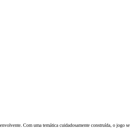
a envolvente. Com uma temática cuidadosamente construída, o jogo se