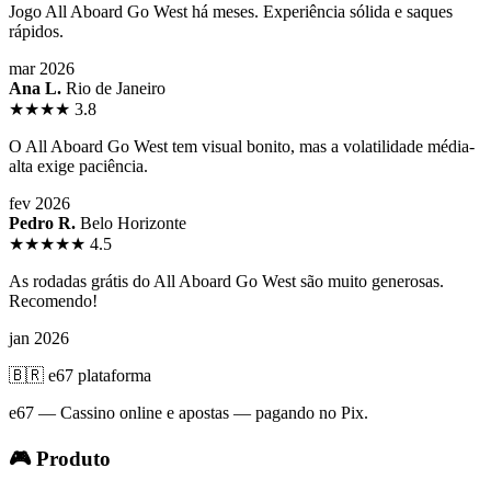
Jogo All Aboard Go West há meses. Experiência sólida e saques
rápidos.
mar 2026
Ana L.
Rio de Janeiro
★★★★
3.8
O All Aboard Go West tem visual bonito, mas a volatilidade média-
alta exige paciência.
fev 2026
Pedro R.
Belo Horizonte
★★★★★
4.5
As rodadas grátis do All Aboard Go West são muito generosas.
Recomendo!
jan 2026
🇧🇷 e67 plataforma
e67 — Cassino online e apostas — pagando no Pix.
🎮
Produto