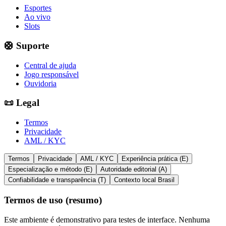
Esportes
Ao vivo
Slots
🛟
Suporte
Central de ajuda
Jogo responsável
Ouvidoria
📜
Legal
Termos
Privacidade
AML / KYC
Termos
Privacidade
AML / KYC
Experiência prática (E)
Especialização e método (E)
Autoridade editorial (A)
Confiabilidade e transparência (T)
Contexto local Brasil
Termos de uso (resumo)
Este ambiente é demonstrativo para testes de interface. Nenhuma