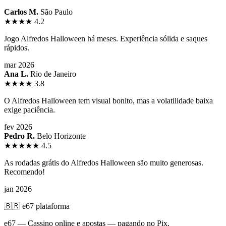
Carlos M.
São Paulo
★★★★
4.2
Jogo Alfredos Halloween há meses. Experiência sólida e saques
rápidos.
mar 2026
Ana L.
Rio de Janeiro
★★★★
3.8
O Alfredos Halloween tem visual bonito, mas a volatilidade baixa
exige paciência.
fev 2026
Pedro R.
Belo Horizonte
★★★★★
4.5
As rodadas grátis do Alfredos Halloween são muito generosas.
Recomendo!
jan 2026
🇧🇷 e67 plataforma
e67 — Cassino online e apostas — pagando no Pix.