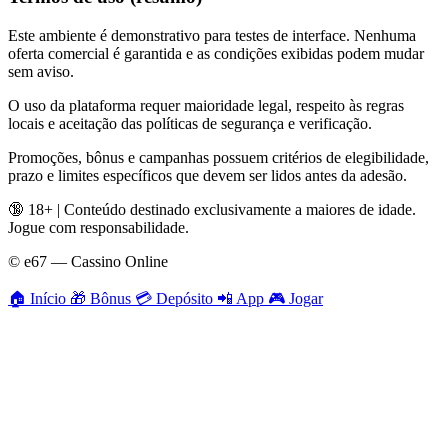
Este ambiente é demonstrativo para testes de interface. Nenhuma
oferta comercial é garantida e as condições exibidas podem mudar
sem aviso.
O uso da plataforma requer maioridade legal, respeito às regras
locais e aceitação das políticas de segurança e verificação.
Promoções, bônus e campanhas possuem critérios de elegibilidade,
prazo e limites específicos que devem ser lidos antes da adesão.
🔞 18+ | Conteúdo destinado exclusivamente a maiores de idade.
Jogue com responsabilidade.
© e67 — Cassino Online
🏠
Início
🎁
Bônus
💳
Depósito
📲
App
🎮
Jogar