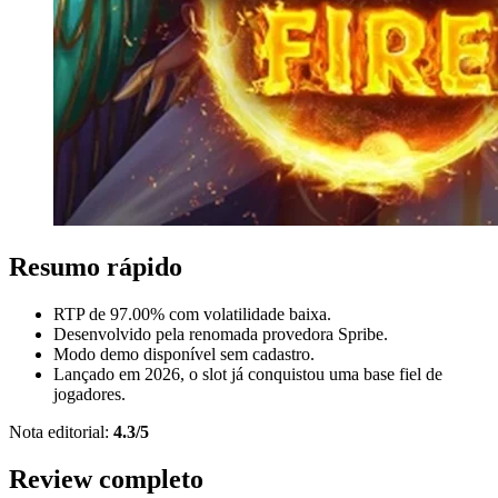
Resumo rápido
RTP de 97.00% com volatilidade baixa.
Desenvolvido pela renomada provedora Spribe.
Modo demo disponível sem cadastro.
Lançado em 2026, o slot já conquistou uma base fiel de
jogadores.
Nota editorial:
4.3/5
Review completo