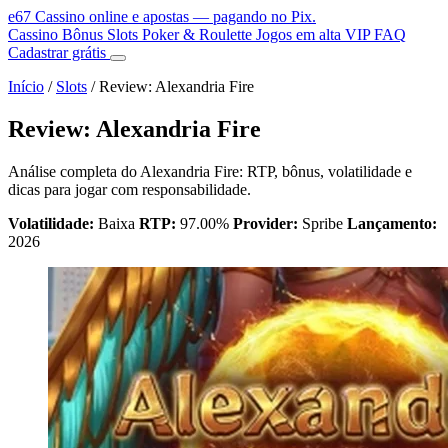
e67
Cassino online e apostas — pagando no Pix.
Cassino
Bônus
Slots
Poker & Roulette
Jogos em alta
VIP
FAQ
Cadastrar grátis
Início
/
Slots
/
Review: Alexandria Fire
Review: Alexandria Fire
Análise completa do Alexandria Fire: RTP, bônus, volatilidade e
dicas para jogar com responsabilidade.
Volatilidade:
Baixa
RTP:
97.00%
Provider:
Spribe
Lançamento:
2026