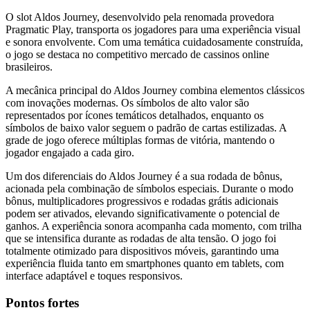
O slot Aldos Journey, desenvolvido pela renomada provedora
Pragmatic Play, transporta os jogadores para uma experiência visual
e sonora envolvente. Com uma temática cuidadosamente construída,
o jogo se destaca no competitivo mercado de cassinos online
brasileiros.
A mecânica principal do Aldos Journey combina elementos clássicos
com inovações modernas. Os símbolos de alto valor são
representados por ícones temáticos detalhados, enquanto os
símbolos de baixo valor seguem o padrão de cartas estilizadas. A
grade de jogo oferece múltiplas formas de vitória, mantendo o
jogador engajado a cada giro.
Um dos diferenciais do Aldos Journey é a sua rodada de bônus,
acionada pela combinação de símbolos especiais. Durante o modo
bônus, multiplicadores progressivos e rodadas grátis adicionais
podem ser ativados, elevando significativamente o potencial de
ganhos. A experiência sonora acompanha cada momento, com trilha
que se intensifica durante as rodadas de alta tensão. O jogo foi
totalmente otimizado para dispositivos móveis, garantindo uma
experiência fluida tanto em smartphones quanto em tablets, com
interface adaptável e toques responsivos.
Pontos fortes