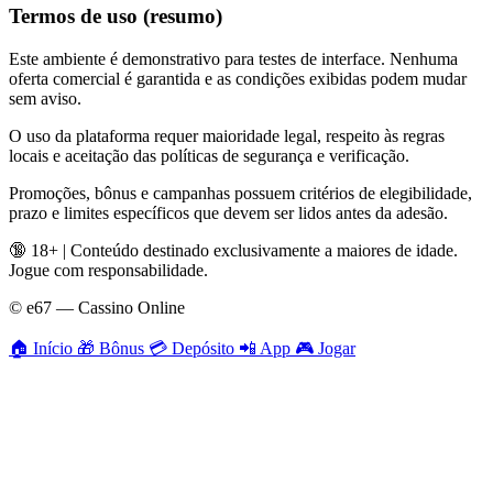
Termos de uso (resumo)
Este ambiente é demonstrativo para testes de interface. Nenhuma
oferta comercial é garantida e as condições exibidas podem mudar
sem aviso.
O uso da plataforma requer maioridade legal, respeito às regras
locais e aceitação das políticas de segurança e verificação.
Promoções, bônus e campanhas possuem critérios de elegibilidade,
prazo e limites específicos que devem ser lidos antes da adesão.
🔞 18+ | Conteúdo destinado exclusivamente a maiores de idade.
Jogue com responsabilidade.
© e67 — Cassino Online
🏠
Início
🎁
Bônus
💳
Depósito
📲
App
🎮
Jogar