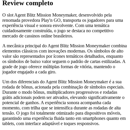
Review completo
O slot Agent Blitz Mission Moneymaker, desenvolvido pela
renomada provedora Play'n GO, transporta os jogadores para uma
experiência visual e sonora envolvente. Com uma temática
cuidadosamente construída, o jogo se destaca no competitivo
mercado de cassinos online brasileiros.
A mecânica principal do Agent Blitz Mission Moneymaker combina
elementos clássicos com inovações modernas. Os símbolos de alto
valor são representados por ícones temáticos detalhados, enquanto
os símbolos de baixo valor seguem o padrão de cartas estilizadas. A
grade de jogo oferece múltiplas formas de vitória, mantendo o
jogador engajado a cada giro.
Um dos diferenciais do Agent Blitz Mission Moneymaker é a sua
rodada de bônus, acionada pela combinação de símbolos especiais.
Durante o modo bônus, multiplicadores progressivos e rodadas
grátis adicionais podem ser ativados, elevando significativamente o
potencial de ganhos. A experiência sonora acompanha cada
momento, com trilha que se intensifica durante as rodadas de alta
tensão. O jogo foi totalmente otimizado para dispositivos móveis,
garantindo uma experiência fluida tanto em smartphones quanto em
tablets, com interface adaptável e toques responsivos.