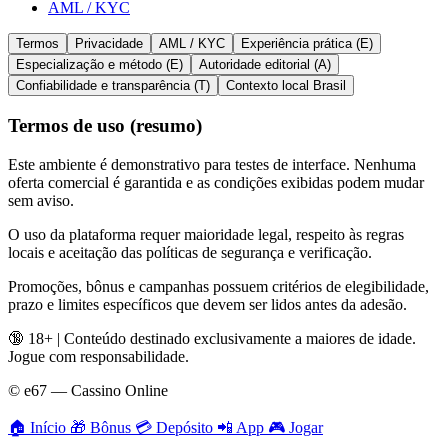
AML / KYC
Termos
Privacidade
AML / KYC
Experiência prática (E)
Especialização e método (E)
Autoridade editorial (A)
Confiabilidade e transparência (T)
Contexto local Brasil
Termos de uso (resumo)
Este ambiente é demonstrativo para testes de interface. Nenhuma
oferta comercial é garantida e as condições exibidas podem mudar
sem aviso.
O uso da plataforma requer maioridade legal, respeito às regras
locais e aceitação das políticas de segurança e verificação.
Promoções, bônus e campanhas possuem critérios de elegibilidade,
prazo e limites específicos que devem ser lidos antes da adesão.
🔞 18+ | Conteúdo destinado exclusivamente a maiores de idade.
Jogue com responsabilidade.
© e67 — Cassino Online
🏠
Início
🎁
Bônus
💳
Depósito
📲
App
🎮
Jogar