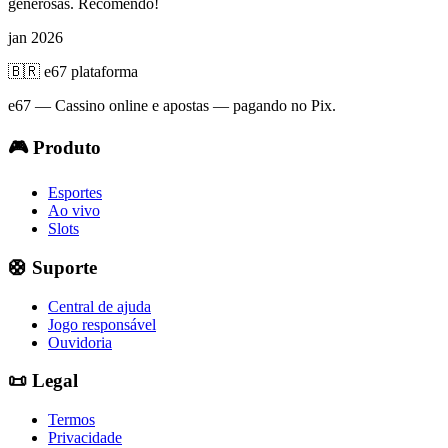
generosas. Recomendo!
jan 2026
🇧🇷 e67 plataforma
e67 — Cassino online e apostas — pagando no Pix.
🎮
Produto
Esportes
Ao vivo
Slots
🛟
Suporte
Central de ajuda
Jogo responsável
Ouvidoria
📜
Legal
Termos
Privacidade