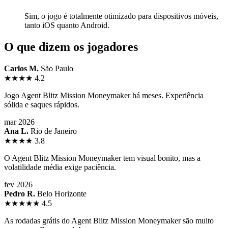
Sim, o jogo é totalmente otimizado para dispositivos móveis,
tanto iOS quanto Android.
O que dizem os jogadores
Carlos M.
São Paulo
★★★★
4.2
Jogo Agent Blitz Mission Moneymaker há meses. Experiência
sólida e saques rápidos.
mar 2026
Ana L.
Rio de Janeiro
★★★★
3.8
O Agent Blitz Mission Moneymaker tem visual bonito, mas a
volatilidade média exige paciência.
fev 2026
Pedro R.
Belo Horizonte
★★★★★
4.5
As rodadas grátis do Agent Blitz Mission Moneymaker são muito