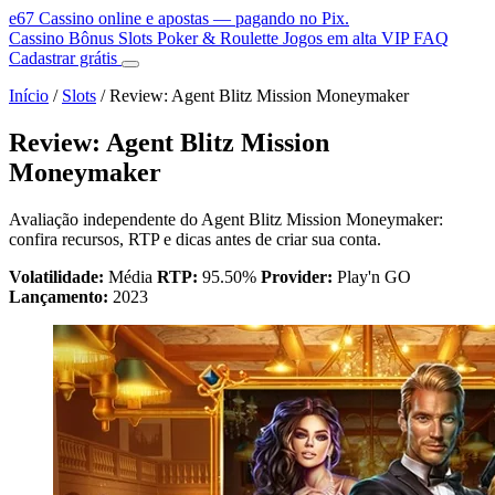
e67
Cassino online e apostas — pagando no Pix.
Cassino
Bônus
Slots
Poker & Roulette
Jogos em alta
VIP
FAQ
Cadastrar grátis
Início
/
Slots
/
Review: Agent Blitz Mission Moneymaker
Review: Agent Blitz Mission
Moneymaker
Avaliação independente do Agent Blitz Mission Moneymaker:
confira recursos, RTP e dicas antes de criar sua conta.
Volatilidade:
Média
RTP:
95.50%
Provider:
Play'n GO
Lançamento:
2023