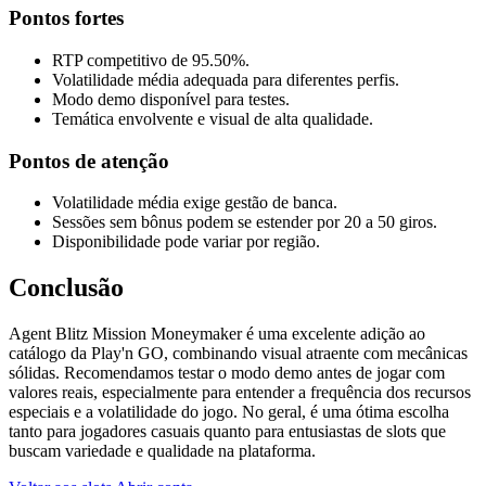
Pontos fortes
RTP competitivo de 95.50%.
Volatilidade média adequada para diferentes perfis.
Modo demo disponível para testes.
Temática envolvente e visual de alta qualidade.
Pontos de atenção
Volatilidade média exige gestão de banca.
Sessões sem bônus podem se estender por 20 a 50 giros.
Disponibilidade pode variar por região.
Conclusão
Agent Blitz Mission Moneymaker é uma excelente adição ao
catálogo da Play'n GO, combinando visual atraente com mecânicas
sólidas. Recomendamos testar o modo demo antes de jogar com
valores reais, especialmente para entender a frequência dos recursos
especiais e a volatilidade do jogo. No geral, é uma ótima escolha
tanto para jogadores casuais quanto para entusiastas de slots que
buscam variedade e qualidade na plataforma.