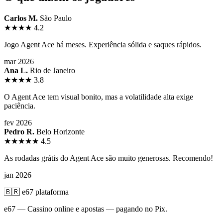
Carlos M.
São Paulo
★★★★
4.2
Jogo Agent Ace há meses. Experiência sólida e saques rápidos.
mar 2026
Ana L.
Rio de Janeiro
★★★★
3.8
O Agent Ace tem visual bonito, mas a volatilidade alta exige
paciência.
fev 2026
Pedro R.
Belo Horizonte
★★★★★
4.5
As rodadas grátis do Agent Ace são muito generosas. Recomendo!
jan 2026
🇧🇷 e67 plataforma
e67 — Cassino online e apostas — pagando no Pix.