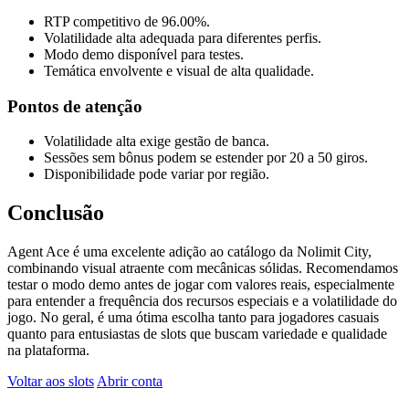
RTP competitivo de 96.00%.
Volatilidade alta adequada para diferentes perfis.
Modo demo disponível para testes.
Temática envolvente e visual de alta qualidade.
Pontos de atenção
Volatilidade alta exige gestão de banca.
Sessões sem bônus podem se estender por 20 a 50 giros.
Disponibilidade pode variar por região.
Conclusão
Agent Ace é uma excelente adição ao catálogo da Nolimit City,
combinando visual atraente com mecânicas sólidas. Recomendamos
testar o modo demo antes de jogar com valores reais, especialmente
para entender a frequência dos recursos especiais e a volatilidade do
jogo. No geral, é uma ótima escolha tanto para jogadores casuais
quanto para entusiastas de slots que buscam variedade e qualidade
na plataforma.
Voltar aos slots
Abrir conta