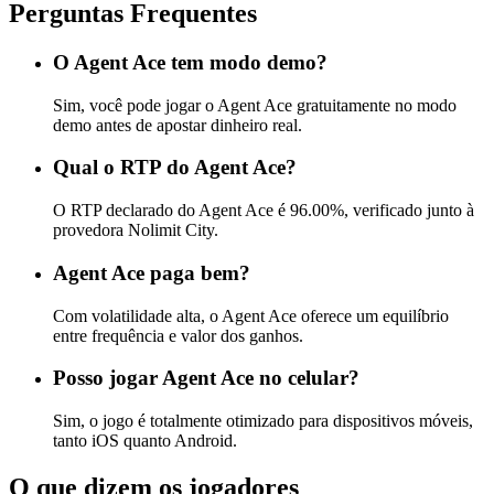
Perguntas Frequentes
O Agent Ace tem modo demo?
Sim, você pode jogar o Agent Ace gratuitamente no modo
demo antes de apostar dinheiro real.
Qual o RTP do Agent Ace?
O RTP declarado do Agent Ace é 96.00%, verificado junto à
provedora Nolimit City.
Agent Ace paga bem?
Com volatilidade alta, o Agent Ace oferece um equilíbrio
entre frequência e valor dos ganhos.
Posso jogar Agent Ace no celular?
Sim, o jogo é totalmente otimizado para dispositivos móveis,
tanto iOS quanto Android.
O que dizem os jogadores