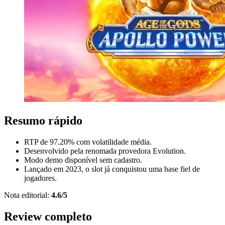
Resumo rápido
RTP de 97.20% com volatilidade média.
Desenvolvido pela renomada provedora Evolution.
Modo demo disponível sem cadastro.
Lançado em 2023, o slot já conquistou uma base fiel de
jogadores.
Nota editorial:
4.6/5
Review completo