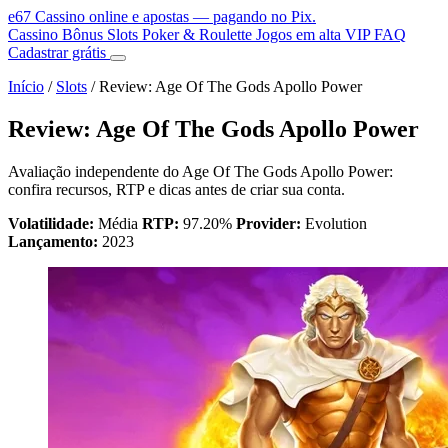
e67
Cassino online e apostas — pagando no Pix.
Cassino
Bônus
Slots
Poker & Roulette
Jogos em alta
VIP
FAQ
Cadastrar grátis
Início
/
Slots
/
Review: Age Of The Gods Apollo Power
Review: Age Of The Gods Apollo Power
Avaliação independente do Age Of The Gods Apollo Power:
confira recursos, RTP e dicas antes de criar sua conta.
Volatilidade:
Média
RTP:
97.20%
Provider:
Evolution
Lançamento:
2023