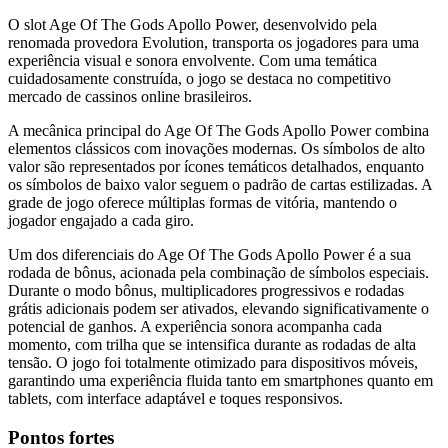
O slot Age Of The Gods Apollo Power, desenvolvido pela
renomada provedora Evolution, transporta os jogadores para uma
experiência visual e sonora envolvente. Com uma temática
cuidadosamente construída, o jogo se destaca no competitivo
mercado de cassinos online brasileiros.
A mecânica principal do Age Of The Gods Apollo Power combina
elementos clássicos com inovações modernas. Os símbolos de alto
valor são representados por ícones temáticos detalhados, enquanto
os símbolos de baixo valor seguem o padrão de cartas estilizadas. A
grade de jogo oferece múltiplas formas de vitória, mantendo o
jogador engajado a cada giro.
Um dos diferenciais do Age Of The Gods Apollo Power é a sua
rodada de bônus, acionada pela combinação de símbolos especiais.
Durante o modo bônus, multiplicadores progressivos e rodadas
grátis adicionais podem ser ativados, elevando significativamente o
potencial de ganhos. A experiência sonora acompanha cada
momento, com trilha que se intensifica durante as rodadas de alta
tensão. O jogo foi totalmente otimizado para dispositivos móveis,
garantindo uma experiência fluida tanto em smartphones quanto em
tablets, com interface adaptável e toques responsivos.
Pontos fortes