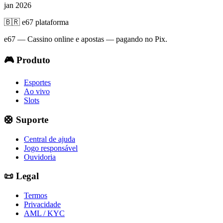
jan 2026
🇧🇷 e67 plataforma
e67 — Cassino online e apostas — pagando no Pix.
🎮
Produto
Esportes
Ao vivo
Slots
🛟
Suporte
Central de ajuda
Jogo responsável
Ouvidoria
📜
Legal
Termos
Privacidade
AML / KYC