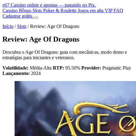
e67
Cassino online e apostas — pagando no Pix.
Cassino
Bônus
Slots
Poker & Roulette
Jogos em alta
VIP
FAQ
Cadastrar grátis
Início
/
Slots
/
Review: Age Of Dragons
Review: Age Of Dragons
Descubra o Age Of Dragons: guia com mecânicas, modo demo e
estratégias para iniciantes e veteranos.
Volatilidade:
Média-Alta
RTP:
95.50%
Provider:
Pragmatic Play
Lançamento:
2024