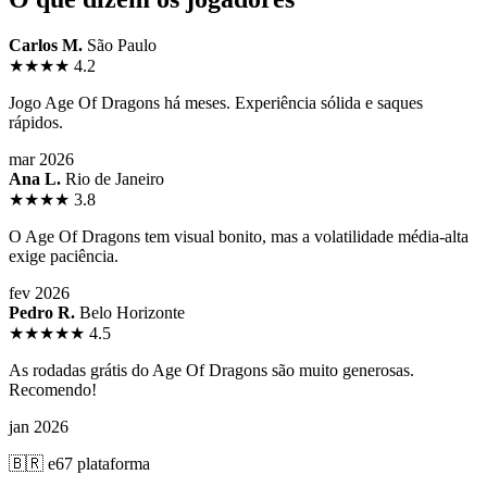
Carlos M.
São Paulo
★★★★
4.2
Jogo Age Of Dragons há meses. Experiência sólida e saques
rápidos.
mar 2026
Ana L.
Rio de Janeiro
★★★★
3.8
O Age Of Dragons tem visual bonito, mas a volatilidade média-alta
exige paciência.
fev 2026
Pedro R.
Belo Horizonte
★★★★★
4.5
As rodadas grátis do Age Of Dragons são muito generosas.
Recomendo!
jan 2026
🇧🇷 e67 plataforma