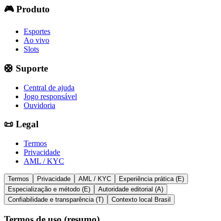
🎮
Produto
Esportes
Ao vivo
Slots
🛟
Suporte
Central de ajuda
Jogo responsável
Ouvidoria
📜
Legal
Termos
Privacidade
AML / KYC
Termos
Privacidade
AML / KYC
Experiência prática (E)
Especialização e método (E)
Autoridade editorial (A)
Confiabilidade e transparência (T)
Contexto local Brasil
Termos de uso (resumo)