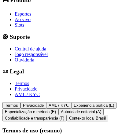
🎮
Produto
Esportes
Ao vivo
Slots
🛟
Suporte
Central de ajuda
Jogo responsável
Ouvidoria
📜
Legal
Termos
Privacidade
AML / KYC
Termos
Privacidade
AML / KYC
Experiência prática (E)
Especialização e método (E)
Autoridade editorial (A)
Confiabilidade e transparência (T)
Contexto local Brasil
Termos de uso (resumo)