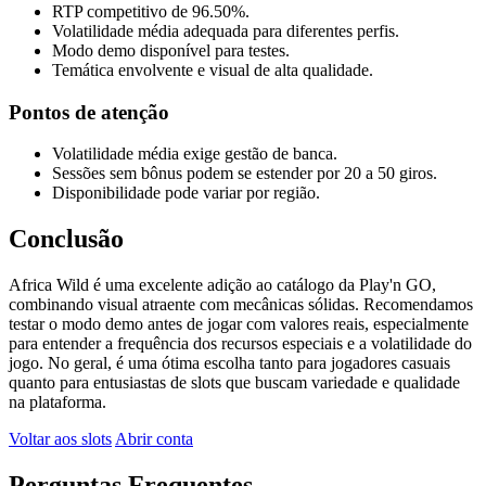
RTP competitivo de 96.50%.
Volatilidade média adequada para diferentes perfis.
Modo demo disponível para testes.
Temática envolvente e visual de alta qualidade.
Pontos de atenção
Volatilidade média exige gestão de banca.
Sessões sem bônus podem se estender por 20 a 50 giros.
Disponibilidade pode variar por região.
Conclusão
Africa Wild é uma excelente adição ao catálogo da Play'n GO,
combinando visual atraente com mecânicas sólidas. Recomendamos
testar o modo demo antes de jogar com valores reais, especialmente
para entender a frequência dos recursos especiais e a volatilidade do
jogo. No geral, é uma ótima escolha tanto para jogadores casuais
quanto para entusiastas de slots que buscam variedade e qualidade
na plataforma.
Voltar aos slots
Abrir conta
Perguntas Frequentes