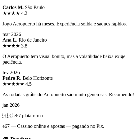
Carlos M.
São Paulo
★★★★
4.2
Jogo Aeropuerto há meses. Experiência sólida e saques rápidos.
mar 2026
Ana L.
Rio de Janeiro
★★★★
3.8
O Aeropuerto tem visual bonito, mas a volatilidade baixa exige
paciência.
fev 2026
Pedro R.
Belo Horizonte
★★★★★
4.5
As rodadas grátis do Aeropuerto são muito generosas. Recomendo!
jan 2026
🇧🇷 e67 plataforma
e67 — Cassino online e apostas — pagando no Pix.