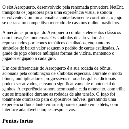
O slot Aeropuerto, desenvolvido pela renomada provedora NetEnt,
transporta os jogadores para uma experiência visual e sonora
envolvente. Com uma temática cuidadosamente construída, o jogo
se destaca no competitivo mercado de cassinos online brasileiros.
A mecânica principal do Aeropuerto combina elementos clássicos
com inovações modernas. Os símbolos de alto valor são
representados por ícones temáticos detalhados, enquanto os
símbolos de baixo valor seguem o padrão de cartas estilizadas. A
grade de jogo oferece múltiplas formas de vitória, mantendo o
jogador engajado a cada giro.
Um dos diferenciais do Aeropuerto é a sua rodada de bônus,
acionada pela combinação de símbolos especiais. Durante o modo
bônus, multiplicadores progressivos e rodadas grátis adicionais
podem ser ativados, elevando significativamente o potencial de
ganhos. A experiência sonora acompanha cada momento, com trilha
que se intensifica durante as rodadas de alta tensão. O jogo foi
totalmente otimizado para dispositivos móveis, garantindo uma
experiência fluida tanto em smartphones quanto em tablets, com
interface adaptável e toques responsivos.
Pontos fortes