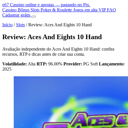
e67
Cassino online e apostas — pagando no Pix.
Cassino
Bônus
Slots
Poker & Roulette
Jogos em alta
VIP
FAQ
Cadastrar grátis
Início
/
Slots
/
Review: Aces And Eights 10 Hand
Review: Aces And Eights 10 Hand
Avaliação independente do Aces And Eights 10 Hand: confira
recursos, RTP e dicas antes de criar sua conta.
Volatilidade:
Alta
RTP:
96.00%
Provider:
PG Soft
Lançamento:
2025