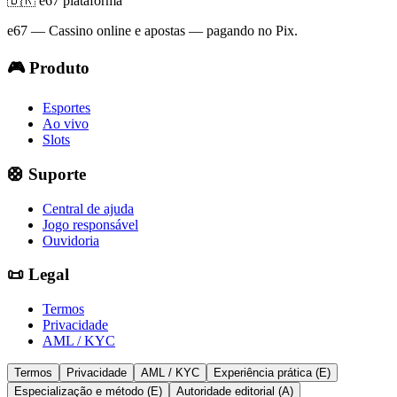
🇧🇷 e67 plataforma
e67 — Cassino online e apostas — pagando no Pix.
🎮
Produto
Esportes
Ao vivo
Slots
🛟
Suporte
Central de ajuda
Jogo responsável
Ouvidoria
📜
Legal
Termos
Privacidade
AML / KYC
Termos
Privacidade
AML / KYC
Experiência prática (E)
Especialização e método (E)
Autoridade editorial (A)