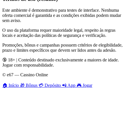
Este ambiente é demonstrativo para testes de interface. Nenhuma
oferta comercial é garantida e as condições exibidas podem mudar
sem aviso.
O uso da plataforma requer maioridade legal, respeito às regras
locais e aceitação das políticas de segurança e verificação.
Promoções, bônus e campanhas possuem critérios de elegibilidade,
prazo e limites específicos que devem ser lidos antes da adesão.
🔞 18+ | Conteúdo destinado exclusivamente a maiores de idade.
Jogue com responsabilidade.
© e67 — Cassino Online
🏠
Início
🎁
Bônus
💳
Depósito
📲
App
🎮
Jogar