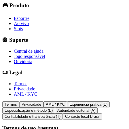
🎮
Produto
Esportes
Ao vivo
Slots
🛟
Suporte
Central de ajuda
Jogo responsável
Ouvidoria
📜
Legal
Termos
Privacidade
AML / KYC
Termos
Privacidade
AML / KYC
Experiência prática (E)
Especialização e método (E)
Autoridade editorial (A)
Confiabilidade e transparência (T)
Contexto local Brasil
Termos de uso (resumo)