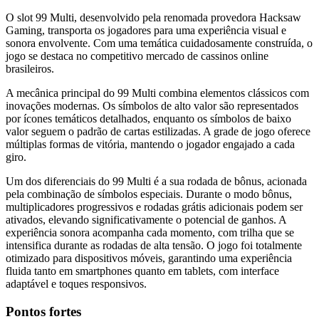
O slot 99 Multi, desenvolvido pela renomada provedora Hacksaw
Gaming, transporta os jogadores para uma experiência visual e
sonora envolvente. Com uma temática cuidadosamente construída, o
jogo se destaca no competitivo mercado de cassinos online
brasileiros.
A mecânica principal do 99 Multi combina elementos clássicos com
inovações modernas. Os símbolos de alto valor são representados
por ícones temáticos detalhados, enquanto os símbolos de baixo
valor seguem o padrão de cartas estilizadas. A grade de jogo oferece
múltiplas formas de vitória, mantendo o jogador engajado a cada
giro.
Um dos diferenciais do 99 Multi é a sua rodada de bônus, acionada
pela combinação de símbolos especiais. Durante o modo bônus,
multiplicadores progressivos e rodadas grátis adicionais podem ser
ativados, elevando significativamente o potencial de ganhos. A
experiência sonora acompanha cada momento, com trilha que se
intensifica durante as rodadas de alta tensão. O jogo foi totalmente
otimizado para dispositivos móveis, garantindo uma experiência
fluida tanto em smartphones quanto em tablets, com interface
adaptável e toques responsivos.
Pontos fortes