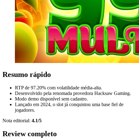
Resumo rápido
RTP de 97.20% com volatilidade média-alta.
Desenvolvido pela renomada provedora Hacksaw Gaming.
Modo demo disponível sem cadastro.
Lançado em 2024, o slot já conquistou uma base fiel de
jogadores.
Nota editorial:
4.1/5
Review completo