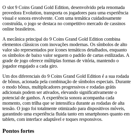
O slot 9 Coins Grand Gold Edition, desenvolvido pela renomada
provedora Evolution, transporta os jogadores para uma experiência
visual e sonora envolvente. Com uma temática cuidadosamente
construída, o jogo se destaca no competitivo mercado de cassinos
online brasileiros.
A mecânica principal do 9 Coins Grand Gold Edition combina
elementos clássicos com inovações modernas. Os símbolos de alto
valor são representados por ícones temáticos detalhados, enquanto
os símbolos de baixo valor seguem o padrão de cartas estilizadas. A
grade de jogo oferece múltiplas formas de vitória, mantendo o
jogador engajado a cada giro.
Um dos diferenciais do 9 Coins Grand Gold Edition é a sua rodada
de bônus, acionada pela combinação de símbolos especiais. Durante
o modo bônus, multiplicadores progressivos e rodadas grátis
adicionais podem ser ativados, elevando significativamente o
potencial de ganhos. A experiência sonora acompanha cada
momento, com trilha que se intensifica durante as rodadas de alta
tensão. O jogo foi totalmente otimizado para dispositivos móveis,
garantindo uma experiência fluida tanto em smartphones quanto em
tablets, com interface adaptável e toques responsivos.
Pontos fortes