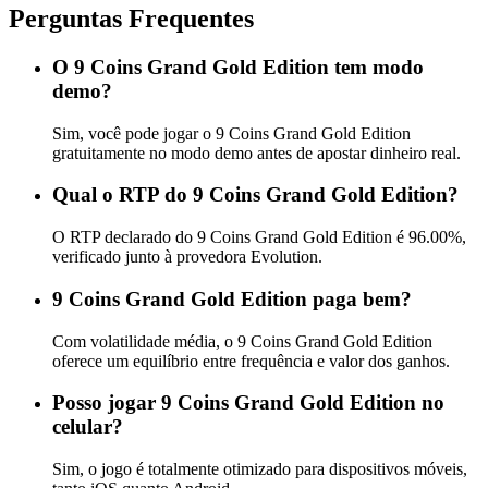
Perguntas Frequentes
O 9 Coins Grand Gold Edition tem modo
demo?
Sim, você pode jogar o 9 Coins Grand Gold Edition
gratuitamente no modo demo antes de apostar dinheiro real.
Qual o RTP do 9 Coins Grand Gold Edition?
O RTP declarado do 9 Coins Grand Gold Edition é 96.00%,
verificado junto à provedora Evolution.
9 Coins Grand Gold Edition paga bem?
Com volatilidade média, o 9 Coins Grand Gold Edition
oferece um equilíbrio entre frequência e valor dos ganhos.
Posso jogar 9 Coins Grand Gold Edition no
celular?
Sim, o jogo é totalmente otimizado para dispositivos móveis,