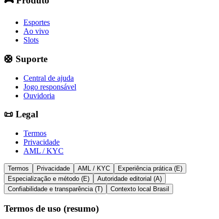
🎮
Produto
Esportes
Ao vivo
Slots
🛟
Suporte
Central de ajuda
Jogo responsável
Ouvidoria
📜
Legal
Termos
Privacidade
AML / KYC
Termos
Privacidade
AML / KYC
Experiência prática (E)
Especialização e método (E)
Autoridade editorial (A)
Confiabilidade e transparência (T)
Contexto local Brasil
Termos de uso (resumo)