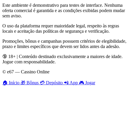
Este ambiente é demonstrativo para testes de interface. Nenhuma
oferta comercial é garantida e as condições exibidas podem mudar
sem aviso.
O uso da plataforma requer maioridade legal, respeito às regras
locais e aceitação das políticas de segurança e verificação.
Promoções, bônus e campanhas possuem critérios de elegibilidade,
prazo e limites específicos que devem ser lidos antes da adesão.
🔞 18+ | Conteúdo destinado exclusivamente a maiores de idade.
Jogue com responsabilidade.
© e67 — Cassino Online
🏠
Início
🎁
Bônus
💳
Depósito
📲
App
🎮
Jogar