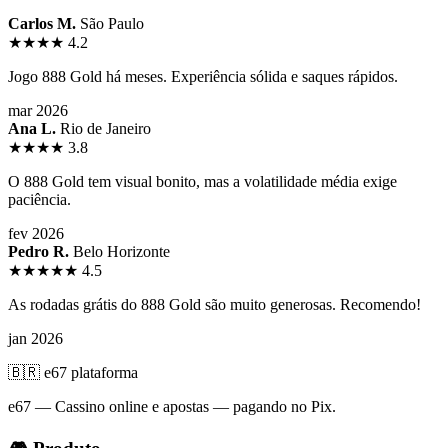
Carlos M.
São Paulo
★★★★
4.2
Jogo 888 Gold há meses. Experiência sólida e saques rápidos.
mar 2026
Ana L.
Rio de Janeiro
★★★★
3.8
O 888 Gold tem visual bonito, mas a volatilidade média exige
paciência.
fev 2026
Pedro R.
Belo Horizonte
★★★★★
4.5
As rodadas grátis do 888 Gold são muito generosas. Recomendo!
jan 2026
🇧🇷 e67 plataforma
e67 — Cassino online e apostas — pagando no Pix.