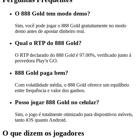
O 888 Gold tem modo demo?
Sim, você pode jogar o 888 Gold gratuitamente no modo
demo antes de apostar dinheiro real.
Qual o RTP do 888 Gold?
O RTP declarado do 888 Gold é 97.00%, verificado junto à
provedora Play'n GO.
888 Gold paga bem?
Com volatilidade média, o 888 Gold oferece um equilíbrio
entre frequência e valor dos ganhos.
Posso jogar 888 Gold no celular?
Sim, o jogo é totalmente otimizado para dispositivos móveis,
tanto iOS quanto Android.
O que dizem os jogadores