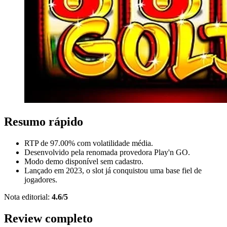
Resumo rápido
RTP de 97.00% com volatilidade média.
Desenvolvido pela renomada provedora Play'n GO.
Modo demo disponível sem cadastro.
Lançado em 2023, o slot já conquistou uma base fiel de
jogadores.
Nota editorial:
4.6/5
Review completo