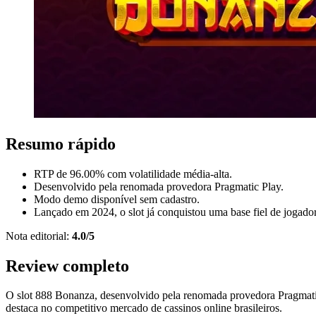
Resumo rápido
RTP de 96.00% com volatilidade média-alta.
Desenvolvido pela renomada provedora Pragmatic Play.
Modo demo disponível sem cadastro.
Lançado em 2024, o slot já conquistou uma base fiel de jogador
Nota editorial:
4.0/5
Review completo
O slot 888 Bonanza, desenvolvido pela renomada provedora Pragmatic
destaca no competitivo mercado de cassinos online brasileiros.