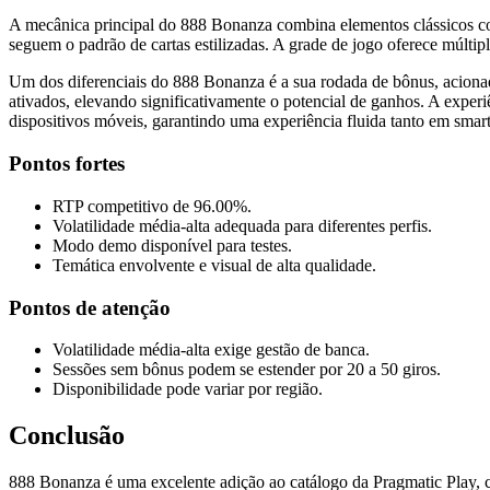
A mecânica principal do 888 Bonanza combina elementos clássicos com
seguem o padrão de cartas estilizadas. A grade de jogo oferece múltip
Um dos diferenciais do 888 Bonanza é a sua rodada de bônus, acionad
ativados, elevando significativamente o potencial de ganhos. A experi
dispositivos móveis, garantindo uma experiência fluida tanto em smar
Pontos fortes
RTP competitivo de 96.00%.
Volatilidade média-alta adequada para diferentes perfis.
Modo demo disponível para testes.
Temática envolvente e visual de alta qualidade.
Pontos de atenção
Volatilidade média-alta exige gestão de banca.
Sessões sem bônus podem se estender por 20 a 50 giros.
Disponibilidade pode variar por região.
Conclusão
888 Bonanza é uma excelente adição ao catálogo da Pragmatic Play, 