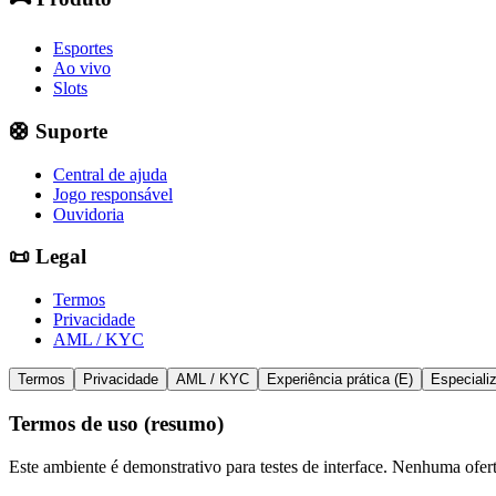
Esportes
Ao vivo
Slots
🛟
Suporte
Central de ajuda
Jogo responsável
Ouvidoria
📜
Legal
Termos
Privacidade
AML / KYC
Termos
Privacidade
AML / KYC
Experiência prática (E)
Especiali
Termos de uso (resumo)
Este ambiente é demonstrativo para testes de interface. Nenhuma ofer