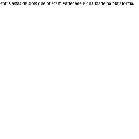
 entusiastas de slots que buscam variedade e qualidade na plataforma.