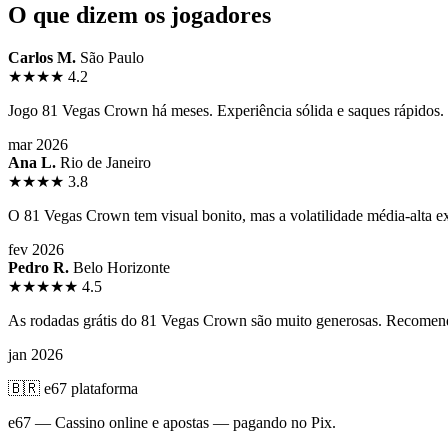
O que dizem os jogadores
Carlos M.
São Paulo
★★★★
4.2
Jogo 81 Vegas Crown há meses. Experiência sólida e saques rápidos.
mar 2026
Ana L.
Rio de Janeiro
★★★★
3.8
O 81 Vegas Crown tem visual bonito, mas a volatilidade média-alta ex
fev 2026
Pedro R.
Belo Horizonte
★★★★★
4.5
As rodadas grátis do 81 Vegas Crown são muito generosas. Recomen
jan 2026
🇧🇷 e67 plataforma
e67 — Cassino online e apostas — pagando no Pix.