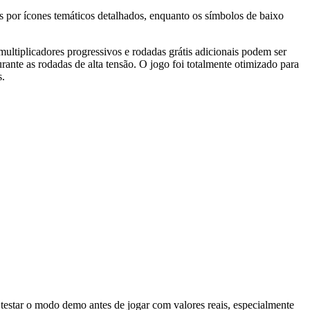
 por ícones temáticos detalhados, enquanto os símbolos de baixo
ltiplicadores progressivos e rodadas grátis adicionais podem ser
ante as rodadas de alta tensão. O jogo foi totalmente otimizado para
s.
estar o modo demo antes de jogar com valores reais, especialmente