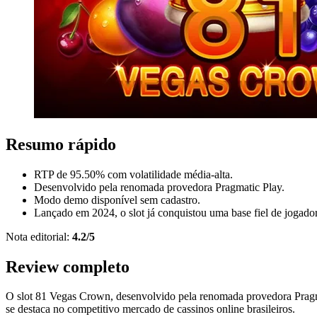
Resumo rápido
RTP de 95.50% com volatilidade média-alta.
Desenvolvido pela renomada provedora Pragmatic Play.
Modo demo disponível sem cadastro.
Lançado em 2024, o slot já conquistou uma base fiel de jogador
Nota editorial:
4.2/5
Review completo
O slot 81 Vegas Crown, desenvolvido pela renomada provedora Pragma
se destaca no competitivo mercado de cassinos online brasileiros.