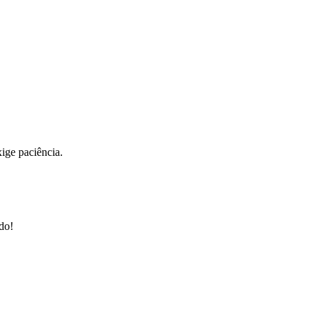
ige paciência.
do!