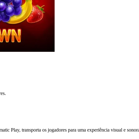
es.
tic Play, transporta os jogadores para uma experiência visual e sono