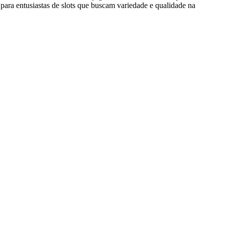
 para entusiastas de slots que buscam variedade e qualidade na