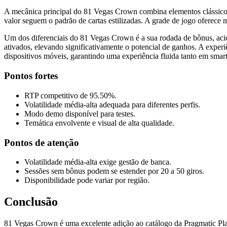
A mecânica principal do 81 Vegas Crown combina elementos clássicos
valor seguem o padrão de cartas estilizadas. A grade de jogo oferece 
Um dos diferenciais do 81 Vegas Crown é a sua rodada de bônus, acio
ativados, elevando significativamente o potencial de ganhos. A experi
dispositivos móveis, garantindo uma experiência fluida tanto em smar
Pontos fortes
RTP competitivo de 95.50%.
Volatilidade média-alta adequada para diferentes perfis.
Modo demo disponível para testes.
Temática envolvente e visual de alta qualidade.
Pontos de atenção
Volatilidade média-alta exige gestão de banca.
Sessões sem bônus podem se estender por 20 a 50 giros.
Disponibilidade pode variar por região.
Conclusão
81 Vegas Crown é uma excelente adição ao catálogo da Pragmatic Pla