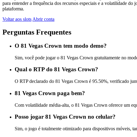
para entender a frequência dos recursos especiais e a volatilidade do
plataforma.
Voltar aos slots
Abrir conta
Perguntas Frequentes
O 81 Vegas Crown tem modo demo?
Sim, você pode jogar o 81 Vegas Crown gratuitamente no modo 
Qual o RTP do 81 Vegas Crown?
O RTP declarado do 81 Vegas Crown é 95.50%, verificado junt
81 Vegas Crown paga bem?
Com volatilidade média-alta, o 81 Vegas Crown oferece um equi
Posso jogar 81 Vegas Crown no celular?
Sim, o jogo é totalmente otimizado para dispositivos móveis, t