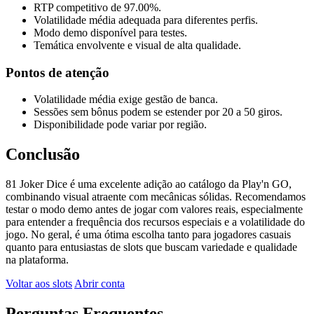
RTP competitivo de 97.00%.
Volatilidade média adequada para diferentes perfis.
Modo demo disponível para testes.
Temática envolvente e visual de alta qualidade.
Pontos de atenção
Volatilidade média exige gestão de banca.
Sessões sem bônus podem se estender por 20 a 50 giros.
Disponibilidade pode variar por região.
Conclusão
81 Joker Dice é uma excelente adição ao catálogo da Play'n GO,
combinando visual atraente com mecânicas sólidas. Recomendamos
testar o modo demo antes de jogar com valores reais, especialmente
para entender a frequência dos recursos especiais e a volatilidade do
jogo. No geral, é uma ótima escolha tanto para jogadores casuais
quanto para entusiastas de slots que buscam variedade e qualidade
na plataforma.
Voltar aos slots
Abrir conta
Perguntas Frequentes