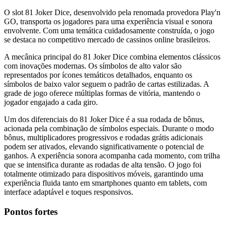
O slot 81 Joker Dice, desenvolvido pela renomada provedora Play'n
GO, transporta os jogadores para uma experiência visual e sonora
envolvente. Com uma temática cuidadosamente construída, o jogo
se destaca no competitivo mercado de cassinos online brasileiros.
A mecânica principal do 81 Joker Dice combina elementos clássicos
com inovações modernas. Os símbolos de alto valor são
representados por ícones temáticos detalhados, enquanto os
símbolos de baixo valor seguem o padrão de cartas estilizadas. A
grade de jogo oferece múltiplas formas de vitória, mantendo o
jogador engajado a cada giro.
Um dos diferenciais do 81 Joker Dice é a sua rodada de bônus,
acionada pela combinação de símbolos especiais. Durante o modo
bônus, multiplicadores progressivos e rodadas grátis adicionais
podem ser ativados, elevando significativamente o potencial de
ganhos. A experiência sonora acompanha cada momento, com trilha
que se intensifica durante as rodadas de alta tensão. O jogo foi
totalmente otimizado para dispositivos móveis, garantindo uma
experiência fluida tanto em smartphones quanto em tablets, com
interface adaptável e toques responsivos.
Pontos fortes