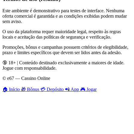
Este ambiente é demonstrativo para testes de interface. Nenhuma
oferta comercial é garantida e as condições exibidas podem mudar
sem aviso.
O uso da plataforma requer maioridade legal, respeito às regras
locais e aceitação das políticas de segurança e verificação.
Promoções, bônus e campanhas possuem critérios de elegibilidade,
prazo e limites específicos que devem ser lidos antes da adesão.
🔞 18+ | Conteúdo destinado exclusivamente a maiores de idade.
Jogue com responsabilidade.
© e67 — Cassino Online
🏠
Início
🎁
Bônus
💳
Depósito
📲
App
🎮
Jogar