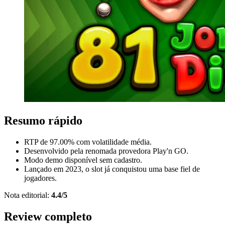
Resumo rápido
RTP de 97.00% com volatilidade média.
Desenvolvido pela renomada provedora Play'n GO.
Modo demo disponível sem cadastro.
Lançado em 2023, o slot já conquistou uma base fiel de
jogadores.
Nota editorial:
4.4/5
Review completo