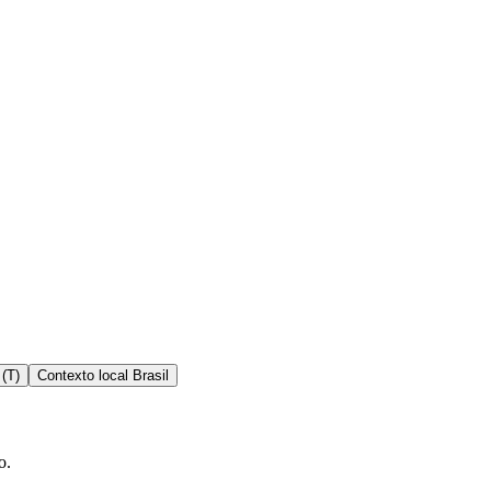
 (T)
Contexto local Brasil
o.