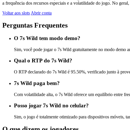
a frequência dos recursos especiais e a volatilidade do jogo. No geral
Voltar aos slots
Abrir conta
Perguntas Frequentes
O 7s Wild tem modo demo?
Sim, você pode jogar o 7s Wild gratuitamente no modo demo ant
Qual o RTP do 7s Wild?
O RTP declarado do 7s Wild é 95.50%, verificado junto à prove
7s Wild paga bem?
Com volatilidade alta, o 7s Wild oferece um equilíbrio entre fr
Posso jogar 7s Wild no celular?
Sim, o jogo é totalmente otimizado para dispositivos móveis, t
O que dizem os jogadores