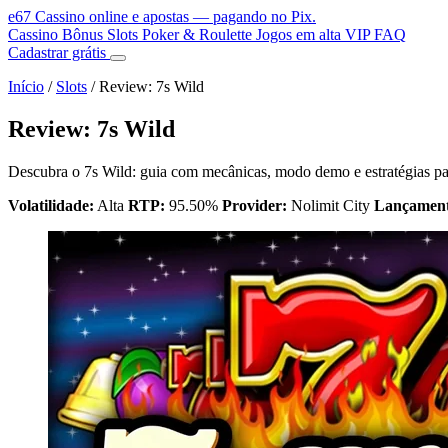
e67
Cassino online e apostas — pagando no Pix.
Cassino
Bônus
Slots
Poker & Roulette
Jogos em alta
VIP
FAQ
Cadastrar grátis
Início
/
Slots
/
Review: 7s Wild
Review: 7s Wild
Descubra o 7s Wild: guia com mecânicas, modo demo e estratégias para
Volatilidade:
Alta
RTP:
95.50%
Provider:
Nolimit City
Lançament