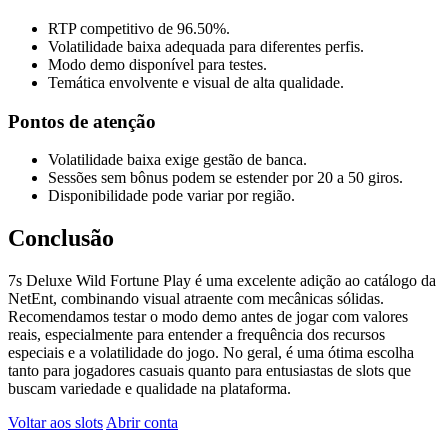
RTP competitivo de 96.50%.
Volatilidade baixa adequada para diferentes perfis.
Modo demo disponível para testes.
Temática envolvente e visual de alta qualidade.
Pontos de atenção
Volatilidade baixa exige gestão de banca.
Sessões sem bônus podem se estender por 20 a 50 giros.
Disponibilidade pode variar por região.
Conclusão
7s Deluxe Wild Fortune Play é uma excelente adição ao catálogo da
NetEnt, combinando visual atraente com mecânicas sólidas.
Recomendamos testar o modo demo antes de jogar com valores
reais, especialmente para entender a frequência dos recursos
especiais e a volatilidade do jogo. No geral, é uma ótima escolha
tanto para jogadores casuais quanto para entusiastas de slots que
buscam variedade e qualidade na plataforma.
Voltar aos slots
Abrir conta