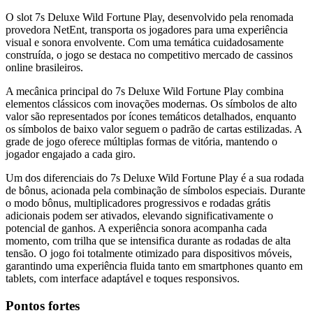
O slot 7s Deluxe Wild Fortune Play, desenvolvido pela renomada
provedora NetEnt, transporta os jogadores para uma experiência
visual e sonora envolvente. Com uma temática cuidadosamente
construída, o jogo se destaca no competitivo mercado de cassinos
online brasileiros.
A mecânica principal do 7s Deluxe Wild Fortune Play combina
elementos clássicos com inovações modernas. Os símbolos de alto
valor são representados por ícones temáticos detalhados, enquanto
os símbolos de baixo valor seguem o padrão de cartas estilizadas. A
grade de jogo oferece múltiplas formas de vitória, mantendo o
jogador engajado a cada giro.
Um dos diferenciais do 7s Deluxe Wild Fortune Play é a sua rodada
de bônus, acionada pela combinação de símbolos especiais. Durante
o modo bônus, multiplicadores progressivos e rodadas grátis
adicionais podem ser ativados, elevando significativamente o
potencial de ganhos. A experiência sonora acompanha cada
momento, com trilha que se intensifica durante as rodadas de alta
tensão. O jogo foi totalmente otimizado para dispositivos móveis,
garantindo uma experiência fluida tanto em smartphones quanto em
tablets, com interface adaptável e toques responsivos.
Pontos fortes