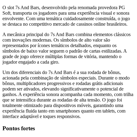
O slot 7s And Bars, desenvolvido pela renomada provedora PG
Soft, transporta os jogadores para uma experiência visual e sonora
envolvente. Com uma temática cuidadosamente construída, o jogo
se destaca no competitivo mercado de cassinos online brasileiros.
A mecânica principal do 7s And Bars combina elementos clássicos
com inovações modernas. Os símbolos de alto valor são
representados por ícones temáticos detalhados, enquanto os
símbolos de baixo valor seguem o padrão de cartas estilizadas. A
grade de jogo oferece múltiplas formas de vitória, mantendo o
jogador engajado a cada giro.
Um dos diferenciais do 7s And Bars é a sua rodada de bônus,
acionada pela combinação de símbolos especiais. Durante o modo
bônus, multiplicadores progressivos e rodadas grátis adicionais
podem ser ativados, elevando significativamente o potencial de
ganhos. A experiência sonora acompanha cada momento, com trilha
que se intensifica durante as rodadas de alta tensão. O jogo foi
totalmente otimizado para dispositivos móveis, garantindo uma
experiência fluida tanto em smartphones quanto em tablets, com
interface adaptável e toques responsivos.
Pontos fortes