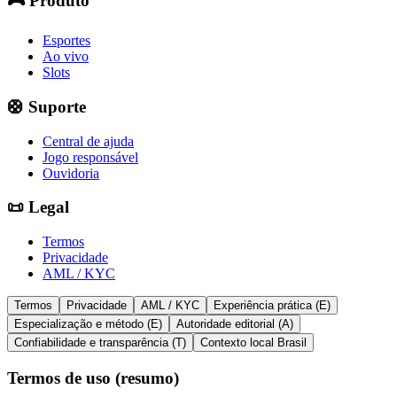
🎮
Produto
Esportes
Ao vivo
Slots
🛟
Suporte
Central de ajuda
Jogo responsável
Ouvidoria
📜
Legal
Termos
Privacidade
AML / KYC
Termos
Privacidade
AML / KYC
Experiência prática (E)
Especialização e método (E)
Autoridade editorial (A)
Confiabilidade e transparência (T)
Contexto local Brasil
Termos de uso (resumo)