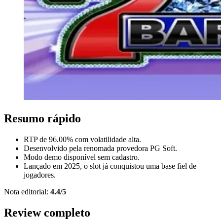
Resumo rápido
RTP de 96.00% com volatilidade alta.
Desenvolvido pela renomada provedora PG Soft.
Modo demo disponível sem cadastro.
Lançado em 2025, o slot já conquistou uma base fiel de
jogadores.
Nota editorial:
4.4/5
Review completo