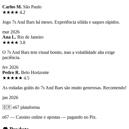
Carlos M.
São Paulo
★★★★
4.2
Jogo 7s And Bars há meses. Experiência sólida e saques rápidos.
mar 2026
Ana L.
Rio de Janeiro
★★★★
3.8
O 7s And Bars tem visual bonito, mas a volatilidade alta exige
paciência.
fev 2026
Pedro R.
Belo Horizonte
★★★★★
4.5
As rodadas grátis do 7s And Bars são muito generosas. Recomendo!
jan 2026
🇧🇷 e67 plataforma
e67 — Cassino online e apostas — pagando no Pix.