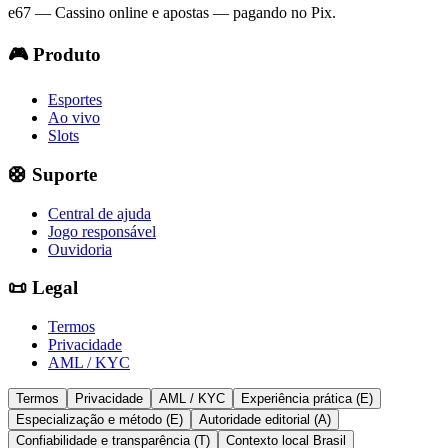
e67 — Cassino online e apostas — pagando no Pix.
🎮
Produto
Esportes
Ao vivo
Slots
🛟
Suporte
Central de ajuda
Jogo responsável
Ouvidoria
📜
Legal
Termos
Privacidade
AML / KYC
Termos
Privacidade
AML / KYC
Experiência prática (E)
Especialização e método (E)
Autoridade editorial (A)
Confiabilidade e transparência (T)
Contexto local Brasil