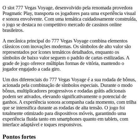
O slot 777 Vegas Voyage, desenvolvido pela renomada provedora
Pragmatic Play, transporta os jogadores para uma experiência visual
e sonora envolvente. Com uma temática cuidadosamente construída,
o jogo se destaca no competitivo mercado de cassinos online
brasileiros.
A mecânica principal do 777 Vegas Voyage combina elementos
clássicos com inovações modernas. Os símbolos de alto valor são
representados por ícones temáticos detalhados, enquanto os
símbolos de baixo valor seguem o padrão de cartas estilizadas. A
grade de jogo oferece múltiplas formas de vitória, mantendo o
jogador engajado a cada giro.
Um dos diferenciais do 777 Vegas Voyage é a sua rodada de bônus,
acionada pela combinação de símbolos especiais. Durante o modo
bônus, multiplicadores progressivos e rodadas grátis adicionais
podem ser ativados, elevando significativamente o potencial de
ganhos. A experiência sonora acompanha cada momento, com trilha
que se intensifica durante as rodadas de alta tensão. O jogo foi
totalmente otimizado para dispositivos móveis, garantindo uma
experiência fluida tanto em smartphones quanto em tablets, com
interface adaptável e toques responsivos.
Pontos fortes