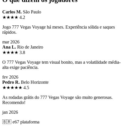
Carlos M.
São Paulo
★★★★
4.2
Jogo 777 Vegas Voyage há meses. Experiência sólida e saques
rápidos.
mar 2026
Ana L.
Rio de Janeiro
★★★★
3.8
O 777 Vegas Voyage tem visual bonito, mas a volatilidade média-
alta exige paciência.
fev 2026
Pedro R.
Belo Horizonte
★★★★★
4.5
As rodadas grátis do 777 Vegas Voyage são muito generosas.
Recomendo!
jan 2026
🇧🇷 e67 plataforma