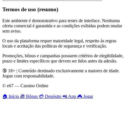
Termos de uso (resumo)
Este ambiente é demonstrativo para testes de interface. Nenhuma
oferta comercial é garantida e as condições exibidas podem mudar
sem aviso.
O uso da plataforma requer maioridade legal, respeito às regras
locais e aceitação das políticas de segurança e verificação.
Promoções, bônus e campanhas possuem critérios de elegibilidade,
prazo e limites específicos que devem ser lidos antes da adesão.
🔞 18+ | Conteúdo destinado exclusivamente a maiores de idade.
Jogue com responsabilidade.
© e67 — Cassino Online
🏠
Início
🎁
Bônus
💳
Depósito
📲
App
🎮
Jogar