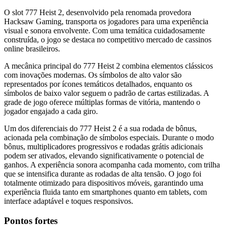
O slot 777 Heist 2, desenvolvido pela renomada provedora
Hacksaw Gaming, transporta os jogadores para uma experiência
visual e sonora envolvente. Com uma temática cuidadosamente
construída, o jogo se destaca no competitivo mercado de cassinos
online brasileiros.
A mecânica principal do 777 Heist 2 combina elementos clássicos
com inovações modernas. Os símbolos de alto valor são
representados por ícones temáticos detalhados, enquanto os
símbolos de baixo valor seguem o padrão de cartas estilizadas. A
grade de jogo oferece múltiplas formas de vitória, mantendo o
jogador engajado a cada giro.
Um dos diferenciais do 777 Heist 2 é a sua rodada de bônus,
acionada pela combinação de símbolos especiais. Durante o modo
bônus, multiplicadores progressivos e rodadas grátis adicionais
podem ser ativados, elevando significativamente o potencial de
ganhos. A experiência sonora acompanha cada momento, com trilha
que se intensifica durante as rodadas de alta tensão. O jogo foi
totalmente otimizado para dispositivos móveis, garantindo uma
experiência fluida tanto em smartphones quanto em tablets, com
interface adaptável e toques responsivos.
Pontos fortes