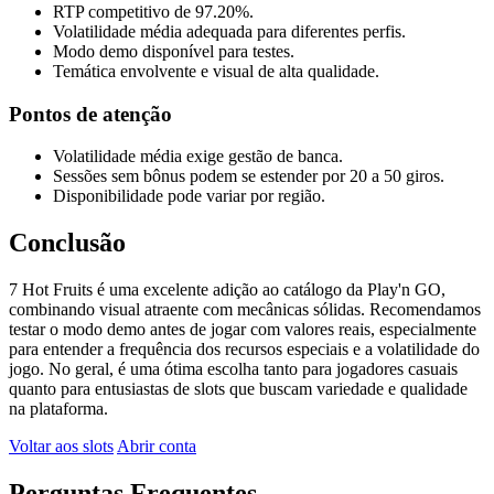
RTP competitivo de 97.20%.
Volatilidade média adequada para diferentes perfis.
Modo demo disponível para testes.
Temática envolvente e visual de alta qualidade.
Pontos de atenção
Volatilidade média exige gestão de banca.
Sessões sem bônus podem se estender por 20 a 50 giros.
Disponibilidade pode variar por região.
Conclusão
7 Hot Fruits é uma excelente adição ao catálogo da Play'n GO,
combinando visual atraente com mecânicas sólidas. Recomendamos
testar o modo demo antes de jogar com valores reais, especialmente
para entender a frequência dos recursos especiais e a volatilidade do
jogo. No geral, é uma ótima escolha tanto para jogadores casuais
quanto para entusiastas de slots que buscam variedade e qualidade
na plataforma.
Voltar aos slots
Abrir conta
Perguntas Frequentes