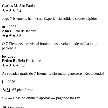
Carlos M.
São Paulo
★★★★
4.2
Jogo 7 Elements há meses. Experiência sólida e saques rápidos.
mar 2026
Ana L.
Rio de Janeiro
★★★★
3.8
O 7 Elements tem visual bonito, mas a volatilidade média exige
paciência.
fev 2026
Pedro R.
Belo Horizonte
★★★★★
4.5
As rodadas grátis do 7 Elements são muito generosas. Recomendo!
jan 2026
🇧🇷 e67 plataforma
e67 — Cassino online e apostas — pagando no Pix.