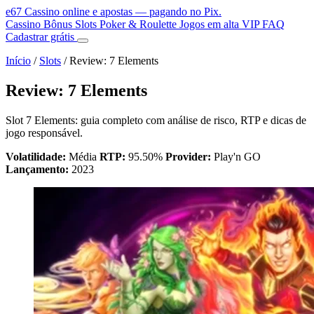
e67
Cassino online e apostas — pagando no Pix.
Cassino
Bônus
Slots
Poker & Roulette
Jogos em alta
VIP
FAQ
Cadastrar grátis
Início
/
Slots
/
Review: 7 Elements
Review: 7 Elements
Slot 7 Elements: guia completo com análise de risco, RTP e dicas de
jogo responsável.
Volatilidade:
Média
RTP:
95.50%
Provider:
Play'n GO
Lançamento:
2023