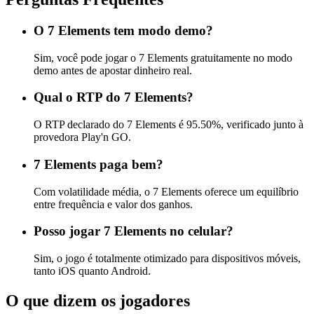
O 7 Elements tem modo demo?
Sim, você pode jogar o 7 Elements gratuitamente no modo
demo antes de apostar dinheiro real.
Qual o RTP do 7 Elements?
O RTP declarado do 7 Elements é 95.50%, verificado junto à
provedora Play'n GO.
7 Elements paga bem?
Com volatilidade média, o 7 Elements oferece um equilíbrio
entre frequência e valor dos ganhos.
Posso jogar 7 Elements no celular?
Sim, o jogo é totalmente otimizado para dispositivos móveis,
tanto iOS quanto Android.
O que dizem os jogadores