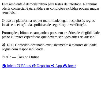
Este ambiente é demonstrativo para testes de interface. Nenhuma
oferta comercial é garantida e as condições exibidas podem mudar
sem aviso.
O uso da plataforma requer maioridade legal, respeito às regras
locais e aceitação das políticas de segurança e verificação.
Promoções, bônus e campanhas possuem critérios de elegibilidade,
prazo e limites específicos que devem ser lidos antes da adesão.
🔞 18+ | Conteúdo destinado exclusivamente a maiores de idade.
Jogue com responsabilidade.
© e67 — Cassino Online
🏠
Início
🎁
Bônus
💳
Depósito
📲
App
🎮
Jogar