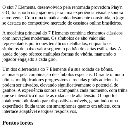
O slot 7 Elements, desenvolvido pela renomada provedora Play'n
GO, transporta os jogadores para uma experiência visual e sonora
envolvente. Com uma temática cuidadosamente construída, o jogo
se destaca no competitivo mercado de cassinos online brasileiros.
A mecânica principal do 7 Elements combina elementos clássicos
com inovações modernas. Os símbolos de alto valor são
representados por ícones temáticos detalhados, enquanto os
símbolos de baixo valor seguem o padrão de cartas estilizadas. A
grade de jogo oferece múltiplas formas de vitória, mantendo o
jogador engajado a cada giro.
Um dos diferenciais do 7 Elements é a sua rodada de bônus,
acionada pela combinação de símbolos especiais. Durante o modo
bônus, multiplicadores progressivos e rodadas grátis adicionais
podem ser ativados, elevando significativamente o potencial de
ganhos. A experiência sonora acompanha cada momento, com trilha
que se intensifica durante as rodadas de alta tensão. O jogo foi
totalmente otimizado para dispositivos móveis, garantindo uma
experiência fluida tanto em smartphones quanto em tablets, com
interface adaptável e toques responsivos.
Pontos fortes