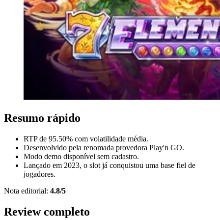
Resumo rápido
RTP de 95.50% com volatilidade média.
Desenvolvido pela renomada provedora Play'n GO.
Modo demo disponível sem cadastro.
Lançado em 2023, o slot já conquistou uma base fiel de
jogadores.
Nota editorial:
4.8/5
Review completo