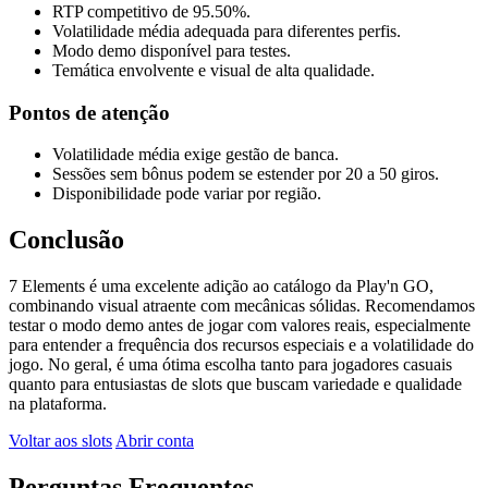
RTP competitivo de 95.50%.
Volatilidade média adequada para diferentes perfis.
Modo demo disponível para testes.
Temática envolvente e visual de alta qualidade.
Pontos de atenção
Volatilidade média exige gestão de banca.
Sessões sem bônus podem se estender por 20 a 50 giros.
Disponibilidade pode variar por região.
Conclusão
7 Elements é uma excelente adição ao catálogo da Play'n GO,
combinando visual atraente com mecânicas sólidas. Recomendamos
testar o modo demo antes de jogar com valores reais, especialmente
para entender a frequência dos recursos especiais e a volatilidade do
jogo. No geral, é uma ótima escolha tanto para jogadores casuais
quanto para entusiastas de slots que buscam variedade e qualidade
na plataforma.
Voltar aos slots
Abrir conta
Perguntas Frequentes