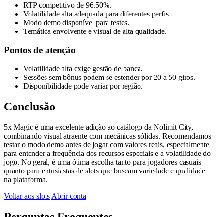
RTP competitivo de 96.50%.
Volatilidade alta adequada para diferentes perfis.
Modo demo disponível para testes.
Temática envolvente e visual de alta qualidade.
Pontos de atenção
Volatilidade alta exige gestão de banca.
Sessões sem bônus podem se estender por 20 a 50 giros.
Disponibilidade pode variar por região.
Conclusão
5x Magic é uma excelente adição ao catálogo da Nolimit City,
combinando visual atraente com mecânicas sólidas. Recomendamos
testar o modo demo antes de jogar com valores reais, especialmente
para entender a frequência dos recursos especiais e a volatilidade do
jogo. No geral, é uma ótima escolha tanto para jogadores casuais
quanto para entusiastas de slots que buscam variedade e qualidade
na plataforma.
Voltar aos slots
Abrir conta
Perguntas Frequentes