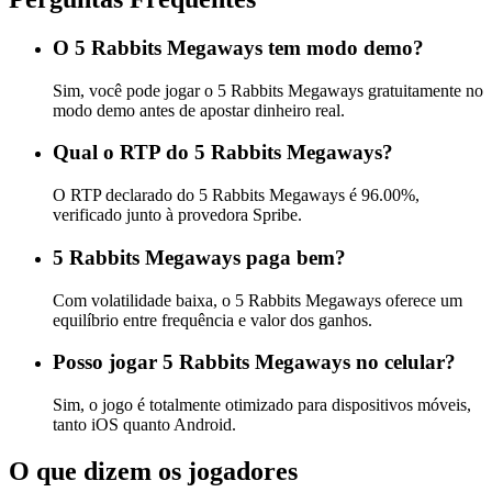
O 5 Rabbits Megaways tem modo demo?
Sim, você pode jogar o 5 Rabbits Megaways gratuitamente no
modo demo antes de apostar dinheiro real.
Qual o RTP do 5 Rabbits Megaways?
O RTP declarado do 5 Rabbits Megaways é 96.00%,
verificado junto à provedora Spribe.
5 Rabbits Megaways paga bem?
Com volatilidade baixa, o 5 Rabbits Megaways oferece um
equilíbrio entre frequência e valor dos ganhos.
Posso jogar 5 Rabbits Megaways no celular?
Sim, o jogo é totalmente otimizado para dispositivos móveis,
tanto iOS quanto Android.
O que dizem os jogadores