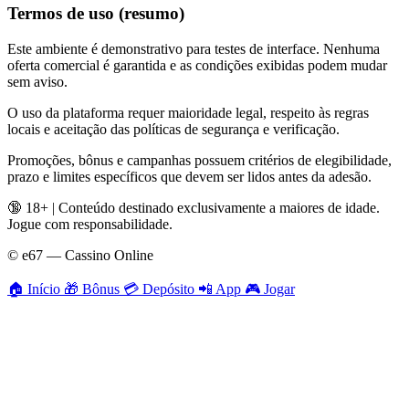
Termos de uso (resumo)
Este ambiente é demonstrativo para testes de interface. Nenhuma
oferta comercial é garantida e as condições exibidas podem mudar
sem aviso.
O uso da plataforma requer maioridade legal, respeito às regras
locais e aceitação das políticas de segurança e verificação.
Promoções, bônus e campanhas possuem critérios de elegibilidade,
prazo e limites específicos que devem ser lidos antes da adesão.
🔞 18+ | Conteúdo destinado exclusivamente a maiores de idade.
Jogue com responsabilidade.
© e67 — Cassino Online
🏠
Início
🎁
Bônus
💳
Depósito
📲
App
🎮
Jogar