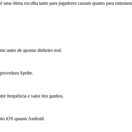
, é uma ótima escolha tanto para jogadores casuais quanto para entusias
o antes de apostar dinheiro real.
 provedora Spribe.
ntre frequência e valor dos ganhos.
anto iOS quanto Android.