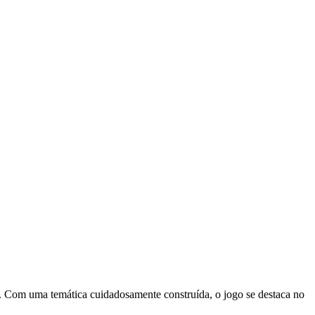
e. Com uma temática cuidadosamente construída, o jogo se destaca no