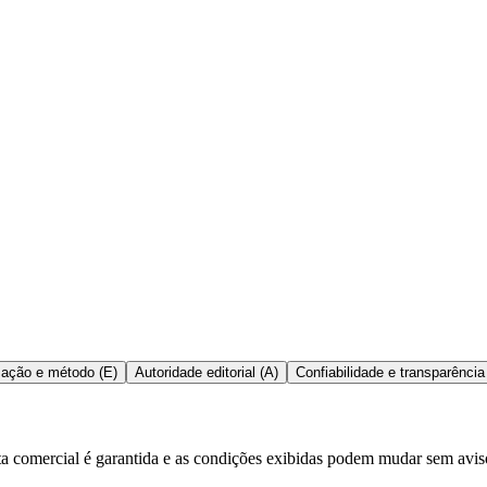
zação e método (E)
Autoridade editorial (A)
Confiabilidade e transparência
ta comercial é garantida e as condições exibidas podem mudar sem avis