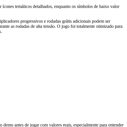
 ícones temáticos detalhados, enquanto os símbolos de baixo valor
plicadores progressivos e rodadas grátis adicionais podem ser
ante as rodadas de alta tensão. O jogo foi totalmente otimizado para
s.
 demo antes de jogar com valores reais, especialmente para entender