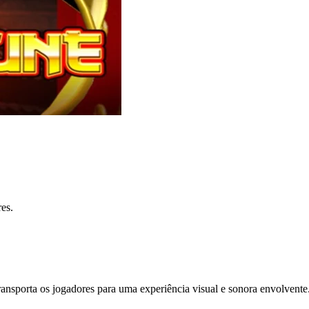
es.
ransporta os jogadores para uma experiência visual e sonora envolvent