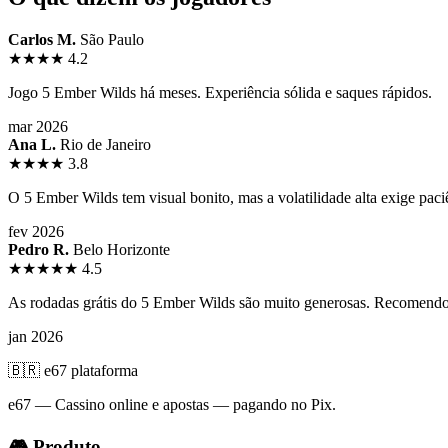
Carlos M.
São Paulo
★★★★
4.2
Jogo 5 Ember Wilds há meses. Experiência sólida e saques rápidos.
mar 2026
Ana L.
Rio de Janeiro
★★★★
3.8
O 5 Ember Wilds tem visual bonito, mas a volatilidade alta exige paci
fev 2026
Pedro R.
Belo Horizonte
★★★★★
4.5
As rodadas grátis do 5 Ember Wilds são muito generosas. Recomend
jan 2026
🇧🇷 e67 plataforma
e67 — Cassino online e apostas — pagando no Pix.
🎮
Produto