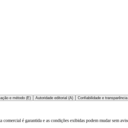
zação e método (E)
Autoridade editorial (A)
Confiabilidade e transparência
ta comercial é garantida e as condições exibidas podem mudar sem avis