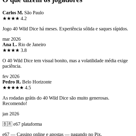
Carlos M.
São Paulo
★★★★
4.2
Jogo 40 Wild Dice há meses. Experiência sólida e saques rápidos.
mar 2026
Ana L.
Rio de Janeiro
★★★★
3.8
O 40 Wild Dice tem visual bonito, mas a volatilidade média exige
paciência.
fev 2026
Pedro R.
Belo Horizonte
★★★★★
4.5
As rodadas grátis do 40 Wild Dice são muito generosas.
Recomendo!
jan 2026
🇧🇷 e67 plataforma
e67 — Cassino online e apostas — pagando no Pix.