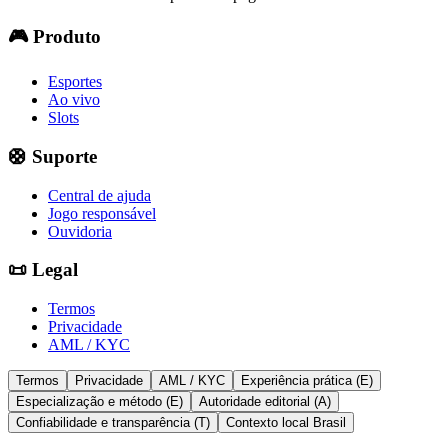
🎮
Produto
Esportes
Ao vivo
Slots
🛟
Suporte
Central de ajuda
Jogo responsável
Ouvidoria
📜
Legal
Termos
Privacidade
AML / KYC
Termos
Privacidade
AML / KYC
Experiência prática (E)
Especialização e método (E)
Autoridade editorial (A)
Confiabilidade e transparência (T)
Contexto local Brasil