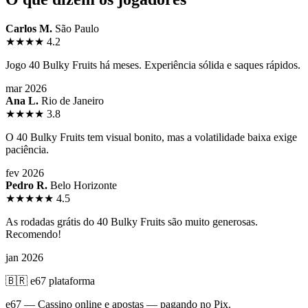
Carlos M.
São Paulo
★★★★
4.2
Jogo 40 Bulky Fruits há meses. Experiência sólida e saques rápidos.
mar 2026
Ana L.
Rio de Janeiro
★★★★
3.8
O 40 Bulky Fruits tem visual bonito, mas a volatilidade baixa exige
paciência.
fev 2026
Pedro R.
Belo Horizonte
★★★★★
4.5
As rodadas grátis do 40 Bulky Fruits são muito generosas.
Recomendo!
jan 2026
🇧🇷 e67 plataforma
e67 — Cassino online e apostas — pagando no Pix.