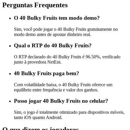
Perguntas Frequentes
O 40 Bulky Fruits tem modo demo?
Sim, você pode jogar o 40 Bulky Fruits gratuitamente no
modo demo antes de apostar dinheiro real.
Qual o RTP do 40 Bulky Fruits?
O RTP declarado do 40 Bulky Fruits é 96.50%, verificado
junto à provedora NetEnt.
40 Bulky Fruits paga bem?
Com volatilidade baixa, o 40 Bulky Fruits oferece um
equilíbrio entre frequência e valor dos ganhos.
Posso jogar 40 Bulky Fruits no celular?
Sim, o jogo é totalmente otimizado para dispositivos móveis,
tanto iOS quanto Android.
O que dizem os jogadores