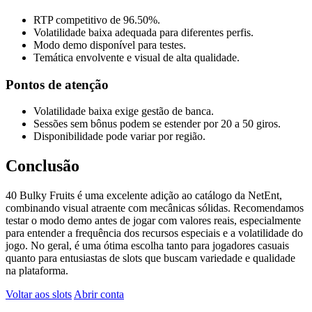
RTP competitivo de 96.50%.
Volatilidade baixa adequada para diferentes perfis.
Modo demo disponível para testes.
Temática envolvente e visual de alta qualidade.
Pontos de atenção
Volatilidade baixa exige gestão de banca.
Sessões sem bônus podem se estender por 20 a 50 giros.
Disponibilidade pode variar por região.
Conclusão
40 Bulky Fruits é uma excelente adição ao catálogo da NetEnt,
combinando visual atraente com mecânicas sólidas. Recomendamos
testar o modo demo antes de jogar com valores reais, especialmente
para entender a frequência dos recursos especiais e a volatilidade do
jogo. No geral, é uma ótima escolha tanto para jogadores casuais
quanto para entusiastas de slots que buscam variedade e qualidade
na plataforma.
Voltar aos slots
Abrir conta