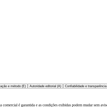
zação e método (E)
Autoridade editorial (A)
Confiabilidade e transparência
ta comercial é garantida e as condições exibidas podem mudar sem avis