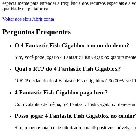
especialmente para entender a frequência dos recursos especiais e a v
qualidade na plataforma.
Voltar aos slots
Abrir conta
Perguntas Frequentes
O 4 Fantastic Fish Gigablox tem modo demo?
Sim, você pode jogar o 4 Fantastic Fish Gigablox gratuitament
Qual o RTP do 4 Fantastic Fish Gigablox?
O RTP declarado do 4 Fantastic Fish Gigablox é 96.00%, verifi
4 Fantastic Fish Gigablox paga bem?
Com volatilidade média, o 4 Fantastic Fish Gigablox oferece um
Posso jogar 4 Fantastic Fish Gigablox no celular
Sim, o jogo é totalmente otimizado para dispositivos móveis, t