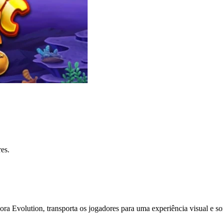
es.
ora Evolution, transporta os jogadores para uma experiência visual e 
.