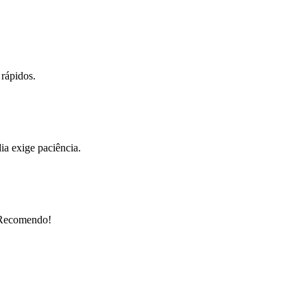
 rápidos.
ia exige paciência.
. Recomendo!