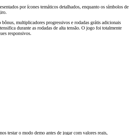
esentados por ícones temáticos detalhados, enquanto os símbolos de
iro.
bônus, multiplicadores progressivos e rodadas grátis adicionais
nsifica durante as rodadas de alta tensão. O jogo foi totalmente
ques responsivos.
os testar o modo demo antes de jogar com valores reais,