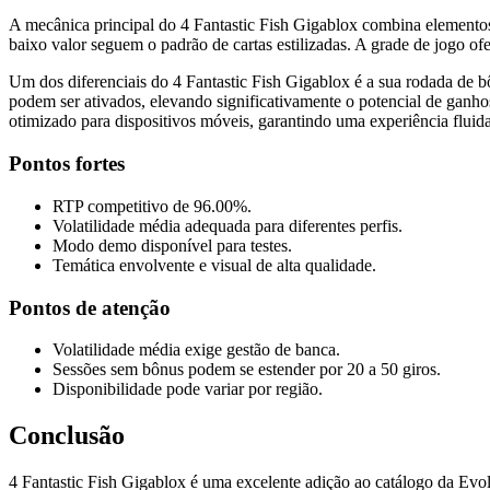
A mecânica principal do 4 Fantastic Fish Gigablox combina elementos
baixo valor seguem o padrão de cartas estilizadas. A grade de jogo of
Um dos diferenciais do 4 Fantastic Fish Gigablox é a sua rodada de b
podem ser ativados, elevando significativamente o potencial de ganho
otimizado para dispositivos móveis, garantindo uma experiência fluid
Pontos fortes
RTP competitivo de 96.00%.
Volatilidade média adequada para diferentes perfis.
Modo demo disponível para testes.
Temática envolvente e visual de alta qualidade.
Pontos de atenção
Volatilidade média exige gestão de banca.
Sessões sem bônus podem se estender por 20 a 50 giros.
Disponibilidade pode variar por região.
Conclusão
4 Fantastic Fish Gigablox é uma excelente adição ao catálogo da Evo