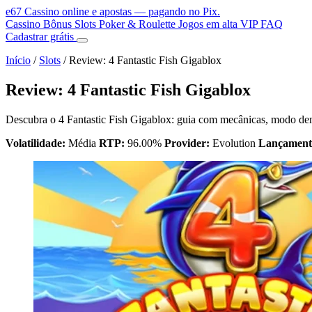
e67
Cassino online e apostas — pagando no Pix.
Cassino
Bônus
Slots
Poker & Roulette
Jogos em alta
VIP
FAQ
Cadastrar grátis
Início
/
Slots
/
Review: 4 Fantastic Fish Gigablox
Review: 4 Fantastic Fish Gigablox
Descubra o 4 Fantastic Fish Gigablox: guia com mecânicas, modo demo 
Volatilidade:
Média
RTP:
96.00%
Provider:
Evolution
Lançament