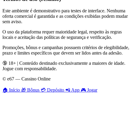
Este ambiente é demonstrativo para testes de interface. Nenhuma
oferta comercial é garantida e as condições exibidas podem mudar
sem aviso.
O uso da plataforma requer maioridade legal, respeito às regras
locais e aceitação das políticas de segurança e verificação.
Promoções, bônus e campanhas possuem critérios de elegibilidade,
prazo e limites específicos que devem ser lidos antes da adesão.
🔞 18+ | Conteúdo destinado exclusivamente a maiores de idade.
Jogue com responsabilidade.
© e67 — Cassino Online
🏠
Início
🎁
Bônus
💳
Depósito
📲
App
🎮
Jogar