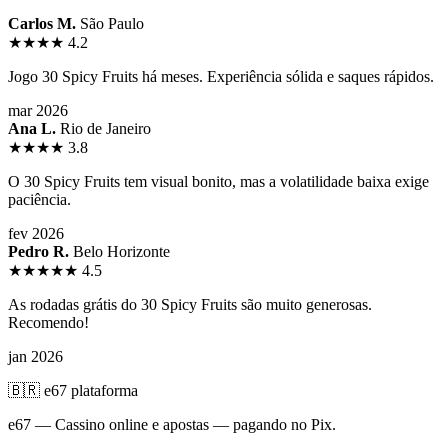
Carlos M.
São Paulo
★★★★
4.2
Jogo 30 Spicy Fruits há meses. Experiência sólida e saques rápidos.
mar 2026
Ana L.
Rio de Janeiro
★★★★
3.8
O 30 Spicy Fruits tem visual bonito, mas a volatilidade baixa exige
paciência.
fev 2026
Pedro R.
Belo Horizonte
★★★★★
4.5
As rodadas grátis do 30 Spicy Fruits são muito generosas.
Recomendo!
jan 2026
🇧🇷 e67 plataforma
e67 — Cassino online e apostas — pagando no Pix.