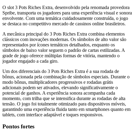
O slot 3 Pots Riches Extra, desenvolvido pela renomada provedora
Spribe, transporta os jogadores para uma experiência visual e sonora
envolvente. Com uma temática cuidadosamente construída, o jogo
se destaca no competitivo mercado de cassinos online brasileiros.
A mecânica principal do 3 Pots Riches Extra combina elementos
clássicos com inovações modernas. Os símbolos de alto valor são
representados por ícones temáticos detalhados, enquanto os
símbolos de baixo valor seguem o padrão de cartas estilizadas. A
grade de jogo oferece múltiplas formas de vitória, mantendo o
jogador engajado a cada giro.
Um dos diferenciais do 3 Pots Riches Extra é a sua rodada de
bônus, acionada pela combinação de símbolos especiais. Durante o
modo bônus, multiplicadores progressivos e rodadas grátis
adicionais podem ser ativados, elevando significativamente o
potencial de ganhos. A experiência sonora acompanha cada
momento, com trilha que se intensifica durante as rodadas de alta
tensão. O jogo foi totalmente otimizado para dispositivos móveis,
garantindo uma experiência fluida tanto em smartphones quanto em
tablets, com interface adaptável e toques responsivos.
Pontos fortes