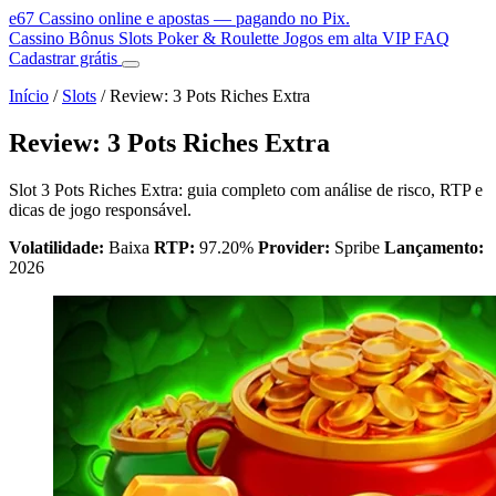
e67
Cassino online e apostas — pagando no Pix.
Cassino
Bônus
Slots
Poker & Roulette
Jogos em alta
VIP
FAQ
Cadastrar grátis
Início
/
Slots
/
Review: 3 Pots Riches Extra
Review: 3 Pots Riches Extra
Slot 3 Pots Riches Extra: guia completo com análise de risco, RTP e
dicas de jogo responsável.
Volatilidade:
Baixa
RTP:
97.20%
Provider:
Spribe
Lançamento:
2026