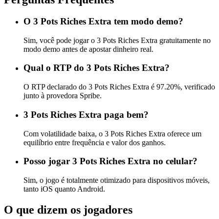
O 3 Pots Riches Extra tem modo demo?
Sim, você pode jogar o 3 Pots Riches Extra gratuitamente no
modo demo antes de apostar dinheiro real.
Qual o RTP do 3 Pots Riches Extra?
O RTP declarado do 3 Pots Riches Extra é 97.20%, verificado
junto à provedora Spribe.
3 Pots Riches Extra paga bem?
Com volatilidade baixa, o 3 Pots Riches Extra oferece um
equilíbrio entre frequência e valor dos ganhos.
Posso jogar 3 Pots Riches Extra no celular?
Sim, o jogo é totalmente otimizado para dispositivos móveis,
tanto iOS quanto Android.
O que dizem os jogadores