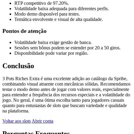
RTP competitivo de 97.20%.
Volatilidade baixa adequada para diferentes perfis.
Modo demo disponível para testes.
Temática envolvente e visual de alta qualidade.
Pontos de atenção
Volatilidade baixa exige gestão de banca.
Sessões sem bônus podem se estender por 20 a 50 giros.
Disponibilidade pode variar por região.
Conclusão
3 Pots Riches Extra é uma excelente adição ao catálogo da Spribe,
combinando visual atraente com mecânicas sólidas. Recomendamos
testar o modo demo antes de jogar com valores reais, especialmente
para entender a frequência dos recursos especiais e a volatilidade do
jogo. No geral, é uma ótima escolha tanto para jogadores casuais
quanto para entusiastas de slots que buscam variedade e qualidade
na plataforma.
Voltar aos slots
Abrir conta
Perguntas Frequentes