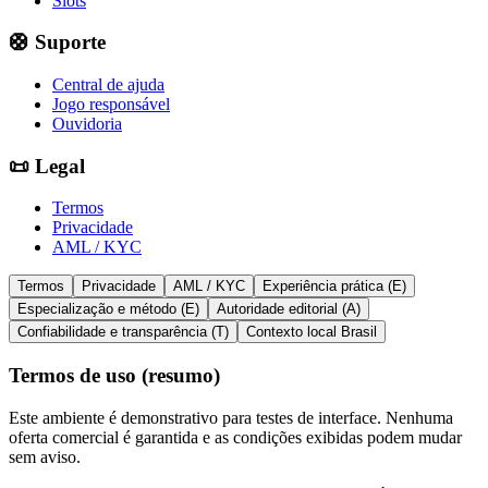
Slots
🛟
Suporte
Central de ajuda
Jogo responsável
Ouvidoria
📜
Legal
Termos
Privacidade
AML / KYC
Termos
Privacidade
AML / KYC
Experiência prática (E)
Especialização e método (E)
Autoridade editorial (A)
Confiabilidade e transparência (T)
Contexto local Brasil
Termos de uso (resumo)
Este ambiente é demonstrativo para testes de interface. Nenhuma
oferta comercial é garantida e as condições exibidas podem mudar
sem aviso.