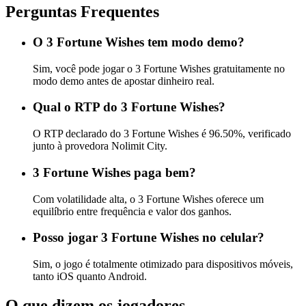
Perguntas Frequentes
O 3 Fortune Wishes tem modo demo?
Sim, você pode jogar o 3 Fortune Wishes gratuitamente no
modo demo antes de apostar dinheiro real.
Qual o RTP do 3 Fortune Wishes?
O RTP declarado do 3 Fortune Wishes é 96.50%, verificado
junto à provedora Nolimit City.
3 Fortune Wishes paga bem?
Com volatilidade alta, o 3 Fortune Wishes oferece um
equilíbrio entre frequência e valor dos ganhos.
Posso jogar 3 Fortune Wishes no celular?
Sim, o jogo é totalmente otimizado para dispositivos móveis,
tanto iOS quanto Android.
O que dizem os jogadores