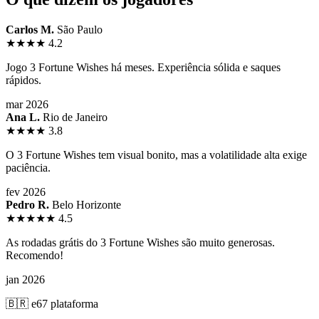
Carlos M.
São Paulo
★★★★
4.2
Jogo 3 Fortune Wishes há meses. Experiência sólida e saques
rápidos.
mar 2026
Ana L.
Rio de Janeiro
★★★★
3.8
O 3 Fortune Wishes tem visual bonito, mas a volatilidade alta exige
paciência.
fev 2026
Pedro R.
Belo Horizonte
★★★★★
4.5
As rodadas grátis do 3 Fortune Wishes são muito generosas.
Recomendo!
jan 2026
🇧🇷 e67 plataforma