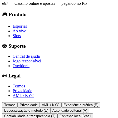
e67 — Cassino online e apostas — pagando no Pix.
🎮
Produto
Esportes
Ao vivo
Slots
🛟
Suporte
Central de ajuda
Jogo responsável
Ouvidoria
📜
Legal
Termos
Privacidade
AML / KYC
Termos
Privacidade
AML / KYC
Experiência prática (E)
Especialização e método (E)
Autoridade editorial (A)
Confiabilidade e transparência (T)
Contexto local Brasil