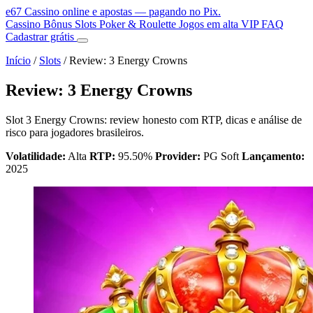
e67
Cassino online e apostas — pagando no Pix.
Cassino
Bônus
Slots
Poker & Roulette
Jogos em alta
VIP
FAQ
Cadastrar grátis
Início
/
Slots
/
Review: 3 Energy Crowns
Review: 3 Energy Crowns
Slot 3 Energy Crowns: review honesto com RTP, dicas e análise de
risco para jogadores brasileiros.
Volatilidade:
Alta
RTP:
95.50%
Provider:
PG Soft
Lançamento:
2025