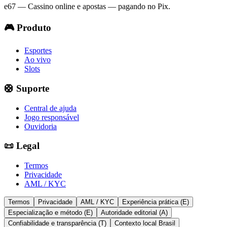
e67 — Cassino online e apostas — pagando no Pix.
🎮
Produto
Esportes
Ao vivo
Slots
🛟
Suporte
Central de ajuda
Jogo responsável
Ouvidoria
📜
Legal
Termos
Privacidade
AML / KYC
Termos
Privacidade
AML / KYC
Experiência prática (E)
Especialização e método (E)
Autoridade editorial (A)
Confiabilidade e transparência (T)
Contexto local Brasil