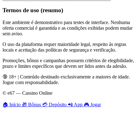
Termos de uso (resumo)
Este ambiente é demonstrativo para testes de interface. Nenhuma
oferta comercial é garantida e as condições exibidas podem mudar
sem aviso.
O uso da plataforma requer maioridade legal, respeito às regras
locais e aceitação das políticas de segurança e verificação.
Promoções, bônus e campanhas possuem critérios de elegibilidade,
prazo e limites específicos que devem ser lidos antes da adesão.
🔞 18+ | Conteúdo destinado exclusivamente a maiores de idade.
Jogue com responsabilidade.
© e67 — Cassino Online
🏠
Início
🎁
Bônus
💳
Depósito
📲
App
🎮
Jogar