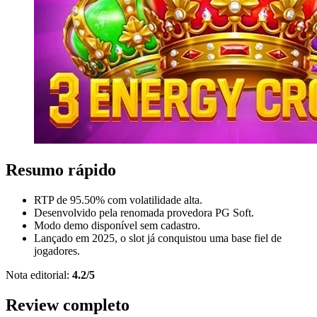
Resumo rápido
RTP de 95.50% com volatilidade alta.
Desenvolvido pela renomada provedora PG Soft.
Modo demo disponível sem cadastro.
Lançado em 2025, o slot já conquistou uma base fiel de
jogadores.
Nota editorial:
4.2/5
Review completo