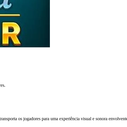
es.
ransporta os jogadores para uma experiência visual e sonora envolven