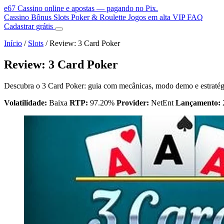
e67
Cassino online e apostas — pagando no Pix.
Cassino
Bônus
Slots
Poker & Roulette
Jogos em alta
VIP
FAQ
Cadastrar grátis
Início
/
Slots
/
Review: 3 Card Poker
Review: 3 Card Poker
Descubra o 3 Card Poker: guia com mecânicas, modo demo e estratégia
Volatilidade:
Baixa
RTP:
97.20%
Provider:
NetEnt
Lançamento: