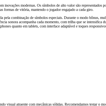
m inovações modernas. Os símbolos de alto valor são representados por
las formas de vitória, mantendo o jogador engajado a cada giro.
da pela combinação de símbolos especiais. Durante o modo bônus, multi
ência sonora acompanha cada momento, com trilha que se intensifica dur
tphones quanto em tablets, com interface adaptável e toques responsivo
ndo visual atraente com mecânicas sólidas. Recomendamos testar o mod