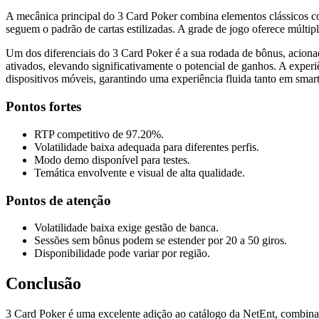
A mecânica principal do 3 Card Poker combina elementos clássicos co
seguem o padrão de cartas estilizadas. A grade de jogo oferece múltip
Um dos diferenciais do 3 Card Poker é a sua rodada de bônus, aciona
ativados, elevando significativamente o potencial de ganhos. A experi
dispositivos móveis, garantindo uma experiência fluida tanto em smar
Pontos fortes
RTP competitivo de 97.20%.
Volatilidade baixa adequada para diferentes perfis.
Modo demo disponível para testes.
Temática envolvente e visual de alta qualidade.
Pontos de atenção
Volatilidade baixa exige gestão de banca.
Sessões sem bônus podem se estender por 20 a 50 giros.
Disponibilidade pode variar por região.
Conclusão
3 Card Poker é uma excelente adição ao catálogo da NetEnt, combina