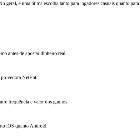
. No geral, é uma ótima escolha tanto para jogadores casuais quanto para
o antes de apostar dinheiro real.
 provedora NetEnt.
ntre frequência e valor dos ganhos.
anto iOS quanto Android.