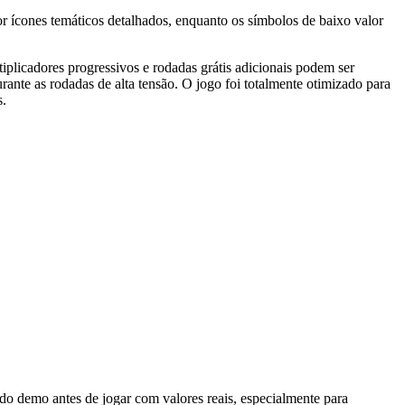
 ícones temáticos detalhados, enquanto os símbolos de baixo valor
plicadores progressivos e rodadas grátis adicionais podem ser
ante as rodadas de alta tensão. O jogo foi totalmente otimizado para
s.
o demo antes de jogar com valores reais, especialmente para