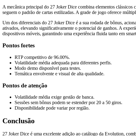
A mecânica principal do 27 Joker Dice combina elementos clássicos c
seguem o padrão de cartas estilizadas. A grade de jogo oferece múltip
Um dos diferenciais do 27 Joker Dice é a sua rodada de bônus, acion
ativados, elevando significativamente o potencial de ganhos. A experi
dispositivos móveis, garantindo uma experiência fluida tanto em smar
Pontos fortes
RTP competitivo de 96.00%.
Volatilidade média adequada para diferentes perfis.
Modo demo disponível para testes.
Temática envolvente e visual de alta qualidade.
Pontos de atenção
Volatilidade média exige gestão de banca.
Sessões sem bônus podem se estender por 20 a 50 giros.
Disponibilidade pode variar por região.
Conclusão
27 Joker Dice é uma excelente adição ao catálogo da Evolution, com