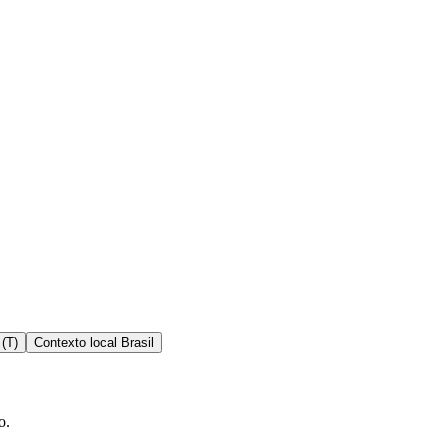
 (T)
Contexto local Brasil
o.