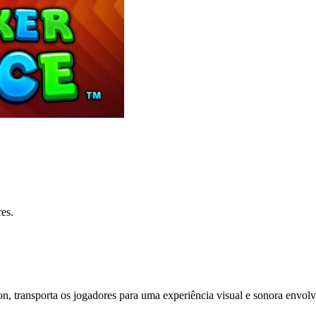
es.
n, transporta os jogadores para uma experiência visual e sonora envol