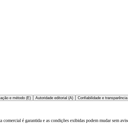
zação e método (E)
Autoridade editorial (A)
Confiabilidade e transparência
ta comercial é garantida e as condições exibidas podem mudar sem avis