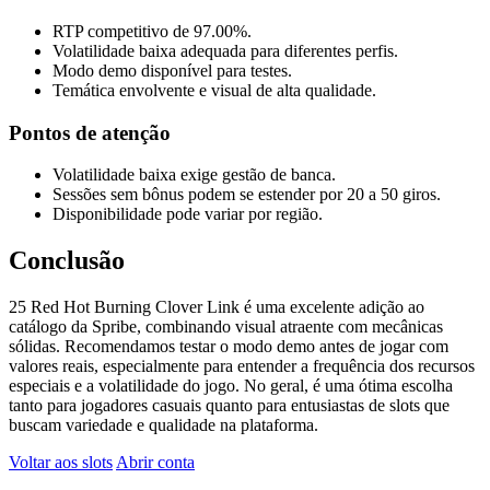
RTP competitivo de 97.00%.
Volatilidade baixa adequada para diferentes perfis.
Modo demo disponível para testes.
Temática envolvente e visual de alta qualidade.
Pontos de atenção
Volatilidade baixa exige gestão de banca.
Sessões sem bônus podem se estender por 20 a 50 giros.
Disponibilidade pode variar por região.
Conclusão
25 Red Hot Burning Clover Link é uma excelente adição ao
catálogo da Spribe, combinando visual atraente com mecânicas
sólidas. Recomendamos testar o modo demo antes de jogar com
valores reais, especialmente para entender a frequência dos recursos
especiais e a volatilidade do jogo. No geral, é uma ótima escolha
tanto para jogadores casuais quanto para entusiastas de slots que
buscam variedade e qualidade na plataforma.
Voltar aos slots
Abrir conta