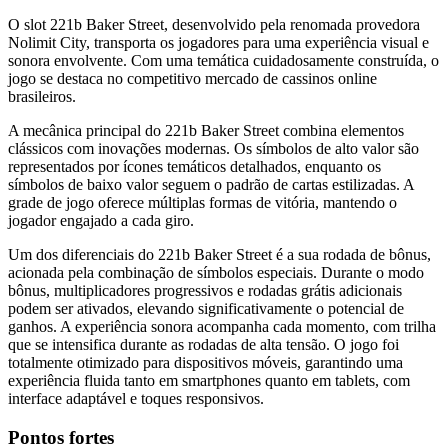
O slot 221b Baker Street, desenvolvido pela renomada provedora
Nolimit City, transporta os jogadores para uma experiência visual e
sonora envolvente. Com uma temática cuidadosamente construída, o
jogo se destaca no competitivo mercado de cassinos online
brasileiros.
A mecânica principal do 221b Baker Street combina elementos
clássicos com inovações modernas. Os símbolos de alto valor são
representados por ícones temáticos detalhados, enquanto os
símbolos de baixo valor seguem o padrão de cartas estilizadas. A
grade de jogo oferece múltiplas formas de vitória, mantendo o
jogador engajado a cada giro.
Um dos diferenciais do 221b Baker Street é a sua rodada de bônus,
acionada pela combinação de símbolos especiais. Durante o modo
bônus, multiplicadores progressivos e rodadas grátis adicionais
podem ser ativados, elevando significativamente o potencial de
ganhos. A experiência sonora acompanha cada momento, com trilha
que se intensifica durante as rodadas de alta tensão. O jogo foi
totalmente otimizado para dispositivos móveis, garantindo uma
experiência fluida tanto em smartphones quanto em tablets, com
interface adaptável e toques responsivos.
Pontos fortes