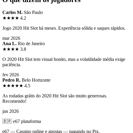
Carlos M.
São Paulo
★★★★
4.2
Jogo 2020 Hit Slot há meses. Experiência sólida e saques rápidos.
mar 2026
Ana L.
Rio de Janeiro
★★★★
3.8
O 2020 Hit Slot tem visual bonito, mas a volatilidade média exige
paciência.
fev 2026
Pedro R.
Belo Horizonte
★★★★★
4.5
As rodadas grátis do 2020 Hit Slot são muito generosas.
Recomendo!
jan 2026
🇧🇷 e67 plataforma
e67 — Cassino online e apostas — pagando no Pix.