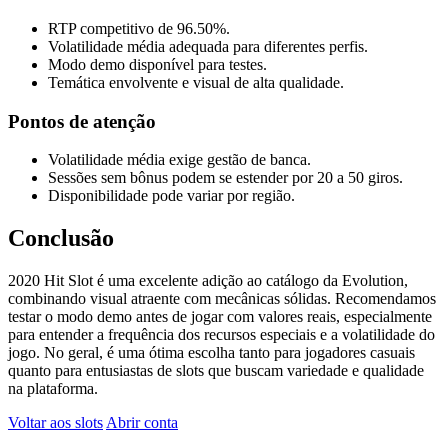
RTP competitivo de 96.50%.
Volatilidade média adequada para diferentes perfis.
Modo demo disponível para testes.
Temática envolvente e visual de alta qualidade.
Pontos de atenção
Volatilidade média exige gestão de banca.
Sessões sem bônus podem se estender por 20 a 50 giros.
Disponibilidade pode variar por região.
Conclusão
2020 Hit Slot é uma excelente adição ao catálogo da Evolution,
combinando visual atraente com mecânicas sólidas. Recomendamos
testar o modo demo antes de jogar com valores reais, especialmente
para entender a frequência dos recursos especiais e a volatilidade do
jogo. No geral, é uma ótima escolha tanto para jogadores casuais
quanto para entusiastas de slots que buscam variedade e qualidade
na plataforma.
Voltar aos slots
Abrir conta