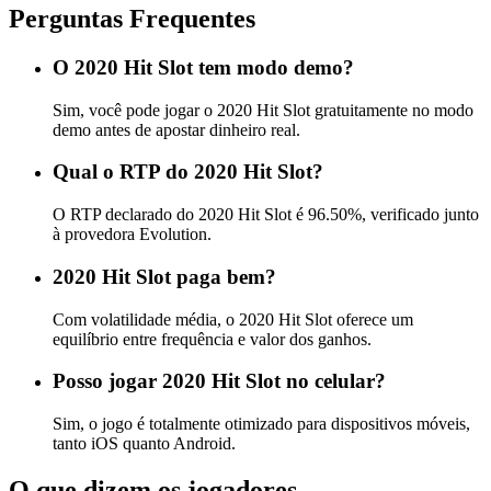
Perguntas Frequentes
O 2020 Hit Slot tem modo demo?
Sim, você pode jogar o 2020 Hit Slot gratuitamente no modo
demo antes de apostar dinheiro real.
Qual o RTP do 2020 Hit Slot?
O RTP declarado do 2020 Hit Slot é 96.50%, verificado junto
à provedora Evolution.
2020 Hit Slot paga bem?
Com volatilidade média, o 2020 Hit Slot oferece um
equilíbrio entre frequência e valor dos ganhos.
Posso jogar 2020 Hit Slot no celular?
Sim, o jogo é totalmente otimizado para dispositivos móveis,
tanto iOS quanto Android.
O que dizem os jogadores