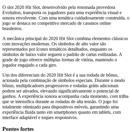
O slot 2020 Hit Slot, desenvolvido pela renomada provedora
Evolution, transporta os jogadores para uma experiência visual e
sonora envolvente. Com uma temática cuidadosamente construída, o
jogo se destaca no competitivo mercado de cassinos online
brasileiros.
A mecânica principal do 2020 Hit Slot combina elementos clássicos
com inovações modernas. Os símbolos de alto valor são
representados por ícones temáticos detalhados, enquanto os
símbolos de baixo valor seguem o padrão de cartas estilizadas. A
grade de jogo oferece múltiplas formas de vitória, mantendo o
jogador engajado a cada giro.
Um dos diferenciais do 2020 Hit Slot é a sua rodada de bônus,
acionada pela combinação de símbolos especiais. Durante o modo
bônus, multiplicadores progressivos e rodadas grátis adicionais
podem ser ativados, elevando significativamente o potencial de
ganhos. A experiência sonora acompanha cada momento, com trilha
que se intensifica durante as rodadas de alta tensão. O jogo foi
totalmente otimizado para dispositivos móveis, garantindo uma
experiência fluida tanto em smartphones quanto em tablets, com
interface adaptável e toques responsivos.
Pontos fortes