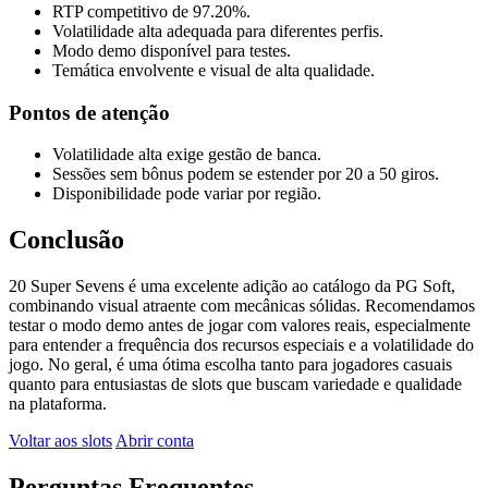
RTP competitivo de 97.20%.
Volatilidade alta adequada para diferentes perfis.
Modo demo disponível para testes.
Temática envolvente e visual de alta qualidade.
Pontos de atenção
Volatilidade alta exige gestão de banca.
Sessões sem bônus podem se estender por 20 a 50 giros.
Disponibilidade pode variar por região.
Conclusão
20 Super Sevens é uma excelente adição ao catálogo da PG Soft,
combinando visual atraente com mecânicas sólidas. Recomendamos
testar o modo demo antes de jogar com valores reais, especialmente
para entender a frequência dos recursos especiais e a volatilidade do
jogo. No geral, é uma ótima escolha tanto para jogadores casuais
quanto para entusiastas de slots que buscam variedade e qualidade
na plataforma.
Voltar aos slots
Abrir conta
Perguntas Frequentes